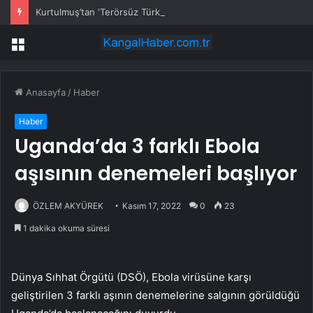
Kurtulmuş’tan ‘Terörsüz Türkiye’ için çerçeve yasa sinyali
Menü
Anasayfa
/
Haber
Haber
Uganda’da 3 farklı Ebola
aşısının denemeleri başlıyor
ÖZLEM AKYÜREK
Kasım 17, 2022
0
23
1 dakika okuma süresi
Dünya Sıhhat Örgütü (DSÖ), Ebola virüsüne karşı
geliştirilen 3 farklı aşının denemelerine salgının görüldüğü