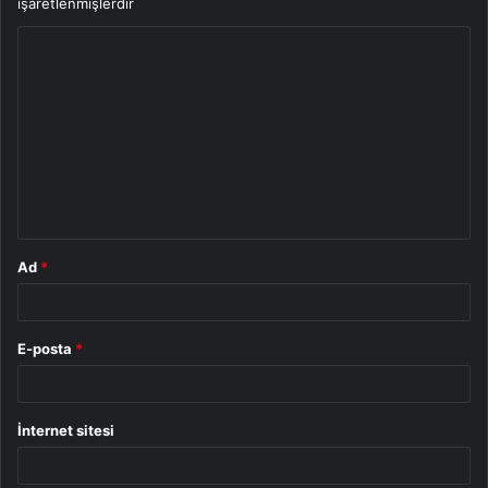
işaretlenmişlerdir
Y
o
r
u
m
*
Ad
*
E-posta
*
İnternet sitesi