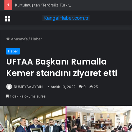
Kurtulmuş’tan ‘Terörsüz Türkiye’ için çerçeve yasa sinyali
Menü
Anasayfa
/
Haber
Haber
UFTAA Başkanı Rumalla
Kemer standını ziyaret etti
RUMEYSA AYDIN
Aralık 13, 2022
0
25
1 dakika okuma süresi