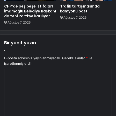
CHP’de peş peşe istifalar!
Trafik tartışmasında
İmamoğlu Belediye Başkanı
kamyonu bastı!
da Yeni Parti’ye katılıyor
Ağustos 7, 2026
Ağustos 7, 2026
Bir yanıt yazın
E-posta adresiniz yayınlanmayacak.
Gerekli alanlar
*
ile
işaretlenmişlerdir
Y
o
r
u
m
*