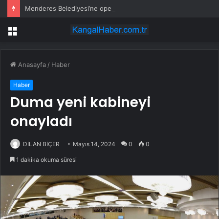
Menderes Belediyesi’ne operasyon: Başkan yardımcısı ortak operasyonla yakalandı
Menü
Anasayfa
/
Haber
Haber
Duma yeni kabineyi
onayladı
DİLAN BİÇER
Mayıs 14, 2024
0
0
1 dakika okuma süresi