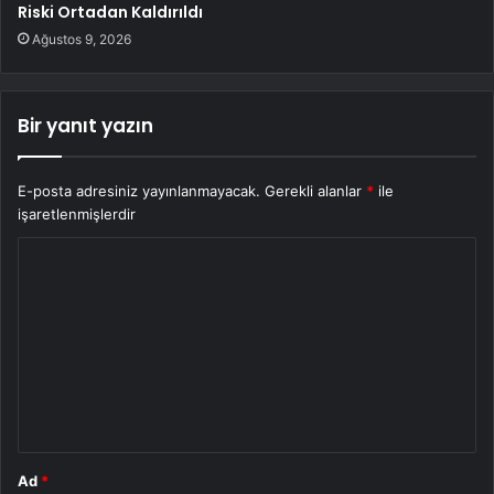
Riski Ortadan Kaldırıldı
Ağustos 9, 2026
Bir yanıt yazın
E-posta adresiniz yayınlanmayacak.
Gerekli alanlar
*
ile
işaretlenmişlerdir
Y
o
r
u
m
*
Ad
*