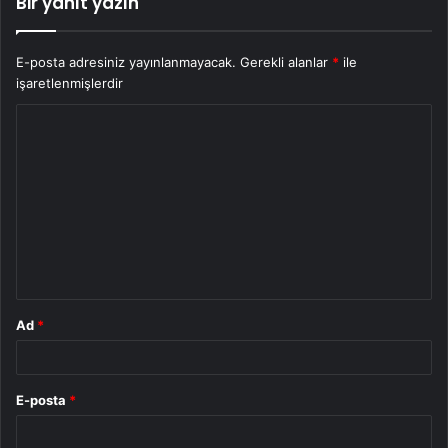
Bir yanıt yazın
E-posta adresiniz yayınlanmayacak.
Gerekli alanlar
*
ile
işaretlenmişlerdir
Y
o
r
u
m
*
Ad
*
E-posta
*