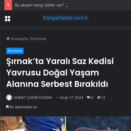
Bu akşam hangi diziler var? 28 Temmuz yayın akışında neler var? ATV, Show TV, NOW, TV8, TRT1, Kanal D, hangi diziler var?
Menü
Anasayfa
/
Ekonomi
Ekonomi
Şırnak’ta Yaralı Saz Kedisi
Yavrusu Doğal Yaşam
Alanına Serbest Bırakıldı
AHMET ÇAĞRI DOĞAN
Ocak 17, 2024
0
12
Bir dakikadan az