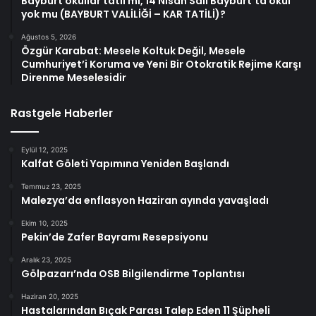
Bayburt okullar tatil mi, 14 Nisan Salı Bayburt’ta okul
yok mu (BAYBURT VALİLİĞİ – KAR TATİLİ)?
Ağustos 5, 2026
Özgür Karabat: Mesele Koltuk Değil, Mesele
Cumhuriyet’i Koruma ve Yeni Bir Otokratik Rejime Karşı
Direnme Meselesidir
Rastgele Haberler
Eylül 12, 2025
Kalfat Göleti Yapımına Yeniden Başlandı
Temmuz 23, 2025
Malezya’da enflasyon Haziran ayında yavaşladı
Ekim 10, 2025
Pekin’de Zafer Bayramı Resepsiyonu
Aralık 23, 2025
Gölpazarı’nda OSB Bilgilendirme Toplantısı
Haziran 20, 2025
Hastalarından Bıçak Parası Talep Eden 11 Şüpheli