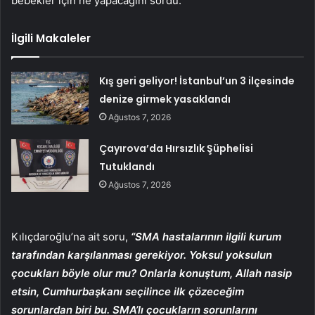
bebekler için ne yapacağını sordu.
İlgili Makaleler
Kış geri geliyor! İstanbul’un 3 ilçesinde
denize girmek yasaklandı
Ağustos 7, 2026
Çayırova’da Hırsızlık Şüphelisi
Tutuklandı
Ağustos 7, 2026
Kılıçdaroğlu’na ait soru,
“SMA hastalarının ilgili kurum
tarafından karşılanması gerekiyor. Yoksul yoksulun
çocukları böyle olur mu? Onlarla konuştum, Allah nasip
etsin, Cumhurbaşkanı seçilince ilk çözeceğim
sorunlardan biri bu. SMA’lı çocukların sorunlarını