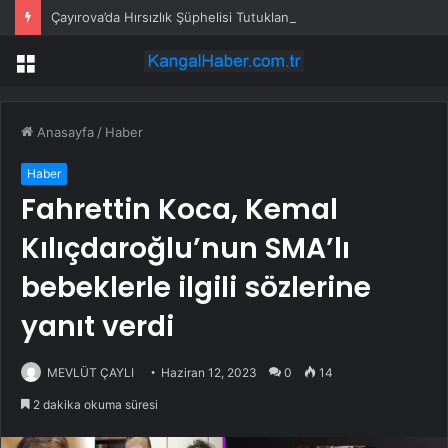
Çayırova’da Hırsızlık Şüphelisi Tutuklandı
Menü
Anasayfa
/
Haber
Haber
Fahrettin Koca, Kemal
Kılıçdaroğlu’nun SMA’lı
bebeklerle ilgili sözlerine
yanıt verdi
MEVLÜT ÇAYLI
Haziran 12, 2023
0
14
2 dakika okuma süresi