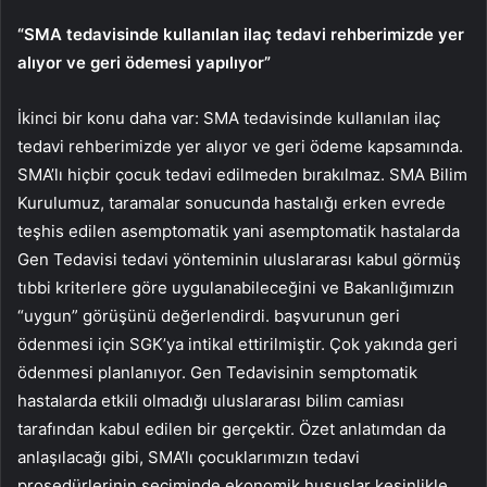
“SMA tedavisinde kullanılan ilaç tedavi rehberimizde yer
alıyor ve geri ödemesi yapılıyor”
İkinci bir konu daha var: SMA tedavisinde kullanılan ilaç
tedavi rehberimizde yer alıyor ve geri ödeme kapsamında.
SMA’lı hiçbir çocuk tedavi edilmeden bırakılmaz. SMA Bilim
Kurulumuz, taramalar sonucunda hastalığı erken evrede
teşhis edilen asemptomatik yani asemptomatik hastalarda
Gen Tedavisi tedavi yönteminin uluslararası kabul görmüş
tıbbi kriterlere göre uygulanabileceğini ve Bakanlığımızın
“uygun” görüşünü değerlendirdi. başvurunun geri
ödenmesi için SGK’ya intikal ettirilmiştir. Çok yakında geri
ödenmesi planlanıyor. Gen Tedavisinin semptomatik
hastalarda etkili olmadığı uluslararası bilim camiası
tarafından kabul edilen bir gerçektir. Özet anlatımdan da
anlaşılacağı gibi, SMA’lı çocuklarımızın tedavi
prosedürlerinin seçiminde ekonomik hususlar kesinlikle