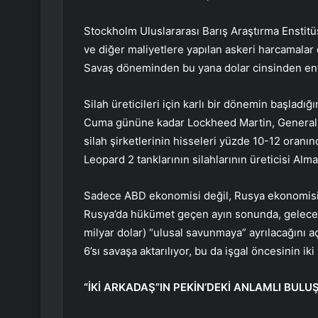
Stockholm Uluslararası Barış Araştırma Enstitü
ve diğer maliyetlere yapılan askeri harcamalar 
Savaş döneminden bu yana dolar cinsinden enf
Silah üreticileri için karlı bir dönemin başladı
Cuma gününe kadar Lockheed Martin, General 
silah şirketlerinin hisseleri yüzde 10-12 oranı
Leopard 2 tanklarının silahlarının üreticisi Alm
Sadece ABD ekonomisi değil, Rusya ekonomisi d
Rusya’da hükümet geçen ayın sonunda, gelecek y
milyar dolar) “ulusal savunmaya” ayrılacağını aç
6’sı savaşa aktarılıyor, bu da işgal öncesinin ik
“İKİ ARKADAŞ”IN PEKİN’DEKİ ANLAMLI BUL