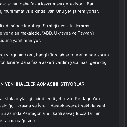
carlarının daha fazla kazanması gerekiyor… Batı
, mühimmat vs sıkıntısı var. Onu yetiştiremiyorlar.
k düşünce kuruluşu Stratejik ve Uluslararası
de yer alan makalede, “ABD, Ukrayna ve Tayvan’ı
orusuna yanıt aranıyor.
cağı vurgulanırken, hangi tür silahların üretiminde sorun
yor. İsrail’e daha fazla askeri yardım yapılması gerektiği
UN YENİ İHALELER AÇMASINI İSTİYORLAR
stoklarıyla ilgili ciddi endişeler var. Pentagon’un
ldığı, Ukrayna ve İsrail’i destekleyecek şekilde yeni
. Bu aslında Pentagon’a, eli kanlı savaş tüccarlarının
ler açma çağrısıdır…