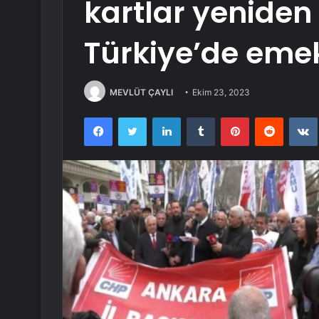
kartlar yeniden 
Türkiye’de emekl
MEVLÜT ÇAYLI
Ekim 23, 2023
Facebook
Twitter
LinkedIn
Tumblr
Pinterest
Reddit