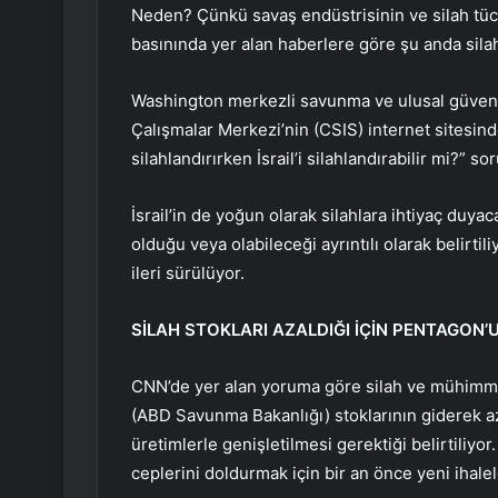
Neden? Çünkü savaş endüstrisinin ve silah tüc
basınında yer alan haberlere göre şu anda silah
Washington merkezli savunma ve ulusal güvenli
Çalışmalar Merkezi’nin (CSIS) internet sitesin
silahlandırırken İsrail’i silahlandırabilir mi?” s
İsrail’in de yoğun olarak silahlara ihtiyaç duya
olduğu veya olabileceği ayrıntılı olarak belirtili
ileri sürülüyor.
SİLAH STOKLARI AZALDIĞI İÇİN PENTAGON’
CNN’de yer alan yoruma göre silah ve mühimmat 
(ABD Savunma Bakanlığı) stoklarının giderek aza
üretimlerle genişletilmesi gerektiği belirtiliyor
ceplerini doldurmak için bir an önce yeni ihale