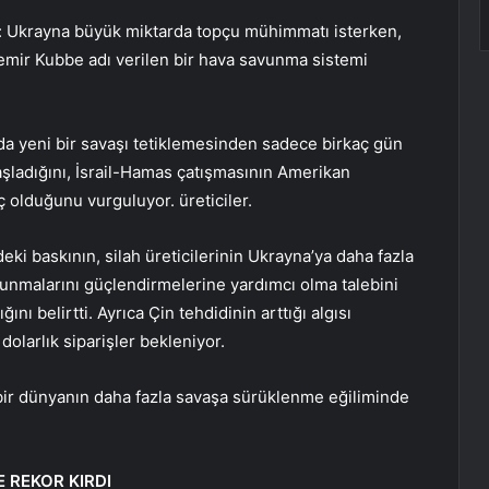
ardı: Ukrayna büyük miktarda topçu mühimmatı isterken,
mir Kubbe adı verilen bir hava savunma sistemi
a yeni bir savaşı tetiklemesinden sadece birkaç gün
aşladığını, İsrail-Hamas çatışmasının Amerikan
üç olduğunu vurguluyor. üreticiler.
eki baskının, silah üreticilerinin Ukrayna’ya daha fazla
vunmalarını güçlendirmelerine yardımcı olma talebini
ını belirtti. Ayrıca Çin tehdidinin arttığı algısı
olarlık siparişler bekleniyor.
 bir dünyanın daha fazla savaşa sürüklenme eğiliminde
E REKOR KIRDI