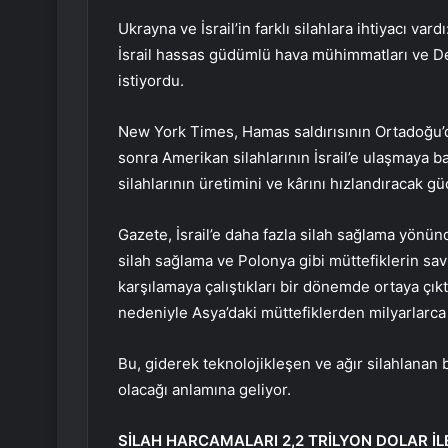
Ukrayna ve İsrail’in farklı silahlara ihtiyacı v
İsrail hassas güdümlü hava mühimmatları ve De
istiyordu.
New York Times, Hamas saldırısının Ortadoğu’d
sonra Amerikan silahlarının İsrail’e ulaşmaya b
silahlarının üretimini ve kârını hızlandıracak g
Gazete, İsrail’e daha fazla silah sağlama yönünd
silah sağlama ve Polonya gibi müttefiklerin sa
karşılamaya çalıştıkları bir dönemde ortaya çıktığ
nedeniyle Asya’daki müttefiklerden milyarlarca d
Bu, giderek teknolojikleşen ve ağır silahlanan
olacağı anlamına geliyor.
SİLAH HARCAMALARI 2,2 TRİLYON DOLAR İL