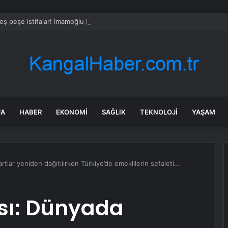
ş peşe istifalar! İmamoğlu Belediye Başkanı da Yeni Parti’ye katılıyor
FA
HABER
EKONOMI
SAĞLIK
TEKNOLOJI
YAŞAM
lar yeniden dağıtılırken Türkiye’de emeklilerin sefaleti…
sı: Dünyada