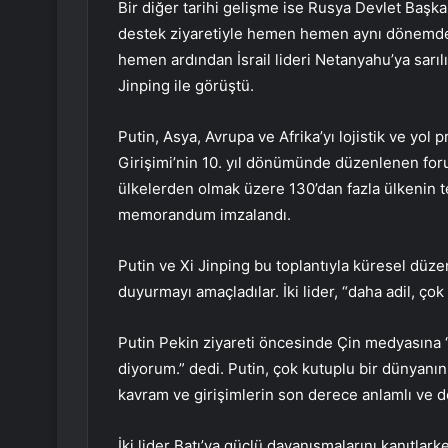
Bir diğer tarihi gelişme ise Rusya Devlet Başka
destek ziyaretiyle hemen hemen aynı dönemde
hemen ardından İsrail lideri Netanyahu’ya sarıl
Jinping ile görüştü.
Putin, Asya, Avrupa ve Afrika’yı lojistik ve yol 
Girişimi’nin 10. yıl dönümünde düzenlenen for
ülkelerden olmak üzere 130’dan fazla ülkenin te
memorandum imzalandı.
Putin ve Xi Jinping bu toplantıyla küresel düze
duyurmayı amaçladılar. İki lider, “daha adil, ç
Putin Pekin ziyareti öncesinde Çin medyasına “
diyorum.” dedi. Putin, çok kutuplu bir dünyanın
kavram ve girişimlerin son derece anlamlı ve de
İki lider Batı’ya güçlü dayanışmalarını kanıtla