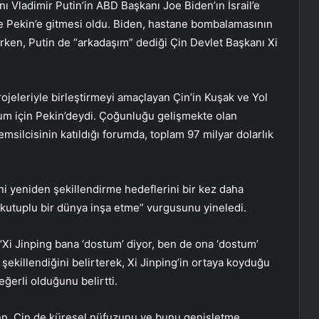
nı Vladimir Putin’in ABD Başkanı Joe Biden’ın İsrail’e
 Pekin’e gitmesi oldu. Biden, hastane bombalamasının
ırken, Putin de “arkadaşım” dediği Çin Devlet Başkanı Xi
projeleriyle birleştirmeyi amaçlayan Çin’in Kuşak ve Yol
um için Pekin’deydi. Çoğunluğu gelişmekte olan
msilcisinin katıldığı forumda, toplam 97 milyar dolarlık
ni yeniden şekillendirme hedeflerini bir kez daha
ok kutuplu bir dünya inşa etme” vurgusunu yineledi.
Xi Jinping bana ‘dostum’ diyor, ben de ona ‘dostum’
 şekillendiğini belirterek, Xi Jinping’in ortaya koyduğu
ğerli olduğunu belirtti.
rken, Çin de küresel nüfuzunu ve bunu genişletme