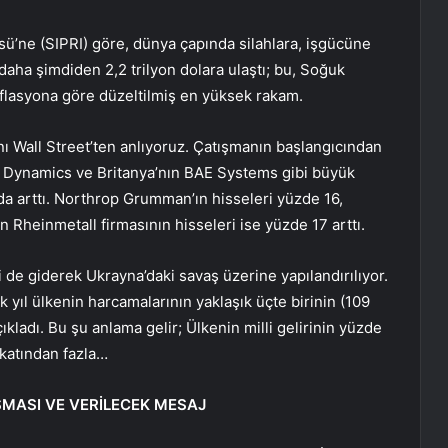
sü’ne (SIPRI) göre, dünya çapında silahlara, işgücüne
daha şimdiden 2,2 trilyon dolara ulaştı; bu, Soğuk
lasyona göre düzeltilmiş en yüksek rakam.
ğını Wall Street’ten anlıyoruz. Çatışmanın başlangıcından
Dynamics ve Britanya’nın BAE Systems gibi büyük
nda arttı. Northrop Grumman’ın hisseleri yüzde 16,
an Rheinmetall firmasının hisseleri ise yüzde 17 arttı.
e giderek Ukrayna’daki savaş üzerine yapılandırılıyor.
ıl ülkenin harcamalarının yaklaşık üçte birinin (109
ıkladı. Bu şu anlama gelir; Ülkenin milli gelirinin yüzde
i katından fazla…
UŞMASI VE VERİLECEK MESAJ