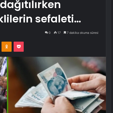
dağıtılırken
ilerin sefaleti…
0
17
7 dakika okuma süresi
VKontakte
Odnoklassniki
Pocket