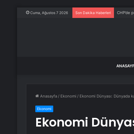
CHP’de pe
Cuma, Ağustos 7 2026
Son Dakika Haberleri
ANASAY
Anasayfa
/
Ekonomi
/
Ekonomi Dünyası: Dünyada kart
Ekonomi
Ekonomi Dünya