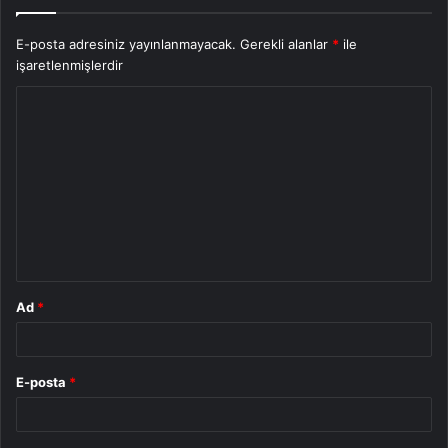
E-posta adresiniz yayınlanmayacak.
Gerekli alanlar
*
ile
işaretlenmişlerdir
Y
o
r
u
m
*
Ad
*
E-posta
*