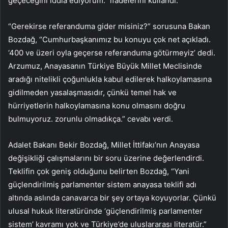
geçeceğini iddia ediyorum.” ifadelerini kullandı.
“Gerekirse referanduma gider misiniz?” sorusuna Bakan
Bozdağ, “Cumhurbaşkanımız bu konuyu çok net açıkladı.
‘400 ve üzeri oyla geçerse referanduma götürmeyiz’ dedi.
Arzumuz, Anayasanın Türkiye Büyük Millet Meclisinde
aradığı nitelikli çoğunlukla kabul edilerek halkoylamasına
gidilmeden yasalaşmasıdır, çünkü temel hak ve
hürriyetlerin halkoylamasına konu olmasını doğru
bulmuyoruz. zorunlu olmadıkça.” cevabı verdi.
Adalet Bakanı Bekir Bozdağ, Millet İttifakı’nın Anayasa
değişikliği çalışmalarını bir soru üzerine değerlendirdi.
Teklifin çok geniş olduğunu belirten Bozdağ, “Yani
güçlendirilmiş parlamenter sistem anayasa teklifi adı
altında aslında canavarca bir şey ortaya koyuyorlar. Çünkü
ulusal hukuk literatüründe ‘güçlendirilmiş parlamenter
sistem’ kavramı yok ve Türkiye’de uluslararası literatür.”