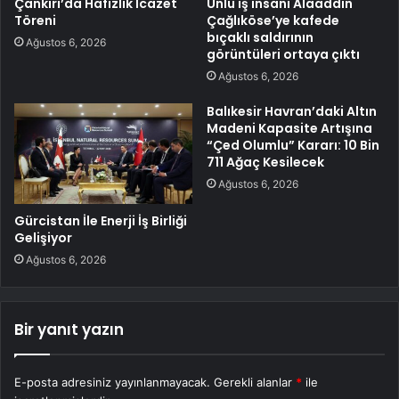
Çankırı’da Hafızlık İcazet
Ünlü iş insanı Alaaddin
Töreni
Çağlıköse’ye kafede
bıçaklı saldırının
Ağustos 6, 2026
görüntüleri ortaya çıktı
Ağustos 6, 2026
Balıkesir Havran’daki Altın
Madeni Kapasite Artışına
“Çed Olumlu” Kararı: 10 Bin
711 Ağaç Kesilecek
Ağustos 6, 2026
Gürcistan İle Enerji İş Birliği
Gelişiyor
Ağustos 6, 2026
Bir yanıt yazın
E-posta adresiniz yayınlanmayacak.
Gerekli alanlar
*
ile