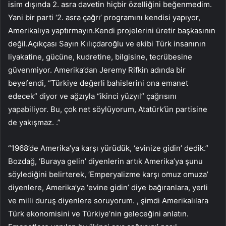
isim dışında 2. asra davetin hiçbir özelliğini beğenmedim.
Yani bir parti ‘2. asra çağrı’ programını kendisi yapıyor,
Amerikalıya yaptırmayın.Kendi projelerini üretir başkasının
değil.Açıkçası Sayın Kılıçdaroğlu ve ekibi Türk insanının
liyakatine, gücüne, kudretine, bilgisine, tecrübesine
güvenmiyor. Amerika’dan Jeremy Rifkin adında bir
beyefendi, “Türkiye değerli bahislerini ona emanet
edecek” diyor ve ağzıyla “ikinci yüzyıl” çağrısını
yapabiliyor. Bu, çok net söylüyorum, Atatürk’ün partisine
de yakışmaz. .”
“1968’de Amerika’ya karşı yürüdük, ‘evinize gidin’ dedik.”
Bozdağ, ‘Buraya gelin’ diyenlerin artık Amerika’ya şunu
söylediğini belirterek, ‘Emperyalizme karşı omuz omuza’
diyenlere, Amerika’ya ‘evine gidin’ diye bağıranlara, yerli
ve milli duruş diyenlere soruyorum. , şimdi Amerikalılara
Türk ekonomisini ve Türkiye’nin geleceğini anlatın.