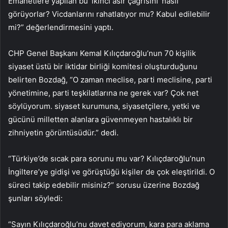
Emanetlere yapılan bu ‘ikinci asır çağrısını’ nasıl
görüyorlar? Vicdanlarını rahatlatıyor mu? Kabul edilebilir
mi?” değerlendirmesini yaptı.
CHP Genel Başkanı Kemal Kılıçdaroğlu’nun 70 kişilik
siyaset üstü bir iktidar birliği komitesi oluşturduğunu
belirten Bozdağ, “O zaman meclise, parti meclisine, parti
yönetimine, parti teşkilatlarına ne gerek var? Çok net
söylüyorum. siyaset kurumuna, siyasetçilere, yetki ve
gücünü milletten alanlara güvenmeyen hastalıklı bir
zihniyetin görüntüsüdür.” dedi.
“Türkiye’de sıcak para sorunu mu var? Kılıçdaroğlu’nun
İngiltere’ye gidişi ve görüştüğü kişiler de çok eleştirildi. O
süreci takip edebilir misiniz?” sorusu üzerine Bozdağ
şunları söyledi:
“Sayın Kılıçdaroğlu’nu davet ediyorum, kara para aklama