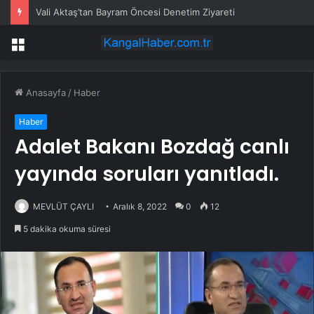
Vali Aktaş’tan Bayram Öncesi Denetim Ziyareti
Menü
Anasayfa
/
Haber
Haber
Adalet Bakanı Bozdağ canlı
yayında soruları yanıtladı.
MEVLÜT ÇAYLI
Aralık 8, 2022
0
12
5 dakika okuma süresi