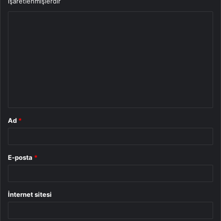
işaretlenmişlerdir
Y
o
r
u
m
*
Ad
*
E-posta
*
İnternet sitesi