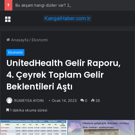
Bu akşam hangi diziler var? 28 Temmuz yayın akışında neler var? ATV, Show TV, NOW, TV8, TRT1, Kanal D, hangi diziler var?
Menü
Anasayfa
/
Ekonomi
Ekonomi
UnitedHealth Gelir Raporu,
4. Çeyrek Toplam Gelir
Beklentileri Aştı
RUMEYSA AYDIN
Ocak 14, 2023
0
26
1 dakika okuma süresi