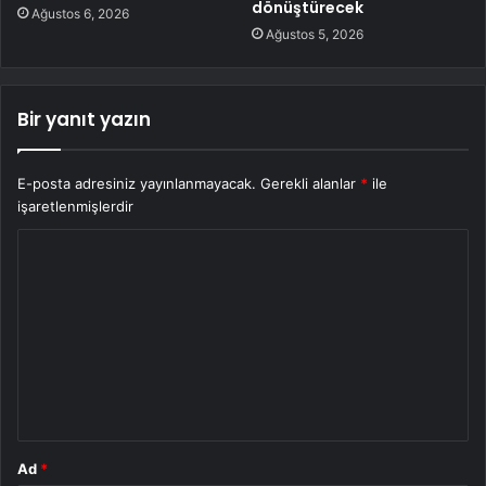
dönüştürecek
Ağustos 6, 2026
Ağustos 5, 2026
Bir yanıt yazın
E-posta adresiniz yayınlanmayacak.
Gerekli alanlar
*
ile
işaretlenmişlerdir
Y
o
r
u
m
*
Ad
*