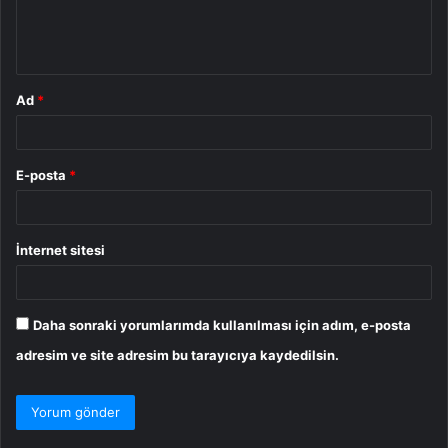
m
*
Ad
*
E-posta
*
İnternet sitesi
Daha sonraki yorumlarımda kullanılması için adım, e-posta
adresim ve site adresim bu tarayıcıya kaydedilsin.