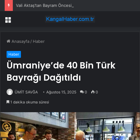
Vali Aktaş’tan Bayram Öncesi Denetim Ziyareti
Menü
Anasayfa
/
Haber
Haber
Ümraniye’de 40 Bin Türk
Bayrağı Dağıtıldı
ÜMİT SAVĞA
Ağustos 15, 2025
0
0
1 dakika okuma süresi