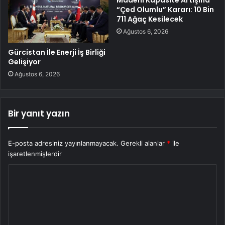
“Çed Olumlu” Kararı: 10 Bin
711 Ağaç Kesilecek
Ağustos 6, 2026
Gürcistan İle Enerji İş Birliği
Gelişiyor
Ağustos 6, 2026
Bir yanıt yazın
E-posta adresiniz yayınlanmayacak.
Gerekli alanlar
*
ile
işaretlenmişlerdir
Y
o
r
u