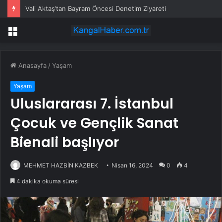
Vali Aktaş’tan Bayram Öncesi Denetim Ziyareti
Menü
Anasayfa
/
Yaşam
Yaşam
Uluslararası 7. İstanbul
Çocuk ve Gençlik Sanat
Bienali başlıyor
MEHMET HAZBİN KAZBEK
Nisan 16, 2024
0
4
4 dakika okuma süresi