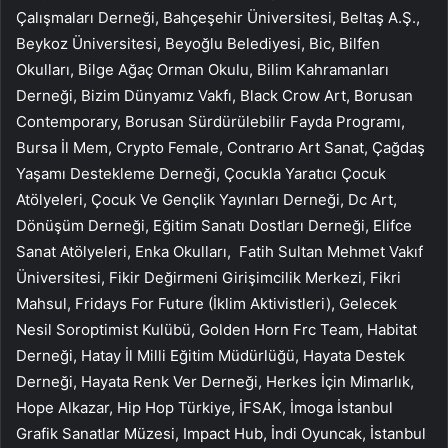
Çalışmaları Derneği, Bahçeşehir Üniversitesi, Beltaş A.Ş.,
Beykoz Üniversitesi, Beyoğlu Belediyesi, Bic, Bilfen
Okulları, Bilge Ağaç Orman Okulu, Bilim Kahramanları
Derneği, Bizim Dünyamız Vakfı, Black Crow Art, Borusan
Contemporary, Borusan Sürdürülebilir Fayda Programı,
Bursa İl Mem, Crypto Female, Contrarıo Art Sanat, Çağdaş
Yaşamı Destekleme Derneği, Çocukla Yaratıcı Çocuk
Atölyeleri, Çocuk Ve Gençlik Yayınları Derneği, Dc Art,
Dönüşüm Derneği, Eğitim Sanatı Dostları Derneği, Elifce
Sanat Atölyeleri, Enka Okulları, Fatih Sultan Mehmet Vakıf
Üniversitesi, Fikir Değirmeni Girişimcilik Merkezi, Fikri
Mahsul, Fridays For Future (İklim Aktivistleri), Gelecek
Nesil Soroptimist Kulübü, Golden Horn Frc Team, Habitat
Derneği, Hatay İl Milli Eğitim Müdürlüğü, Hayata Destek
Derneği, Hayata Renk Ver Derneği, Herkes İçin Mimarlık,
Hope Alkazar, Hip Hop Türkiye, İFSAK, İmoga İstanbul
Grafik Sanatlar Müzesi, Impact Hub, İndi Oyuncak, İstanbul