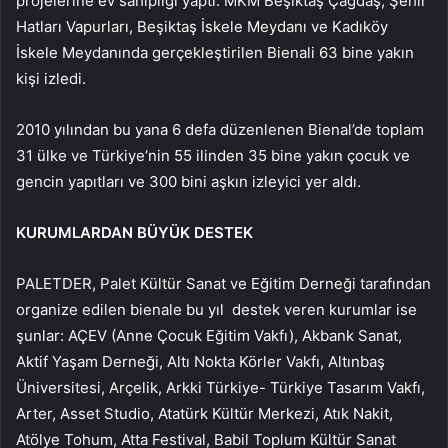
projelerine ev sahipliği yaptı. MKM Beşiktaş Çağdaş, Şehir
Hatları Vapurları, Beşiktaş İskele Meydanı ve Kadıköy
İskele Meydanında gerçekleştirilen Bienali 63 bine yakın
kişi izledi.
2010 yılından bu yana 6 defa düzenlenen Bienal’de toplam
31 ülke ve Türkiye‘nin 55 ilinden 35 bine yakın çocuk ve
gencin yapıtları ve 300 bini aşkın izleyici yer aldı.
KURUMLARDAN BÜYÜK DESTEK
PALETDER, Palet Kültür Sanat ve Eğitim Derneği tarafından
organize edilen bienale bu yıl destek veren kurumlar ise
şunlar: AÇEV (Anne Çocuk Eğitim Vakfı), Akbank Sanat,
Aktif Yaşam Derneği, Altı Nokta Körler Vakfı, Altınbaş
Üniversitesi, Arçelik, Arkki Türkiye- Türkiye Tasarım Vakfı,
Arter, Asset Studio, Atatürk Kültür Merkezi, Atık Nakit,
Atölye Tohum, Atta Festival, Babil Toplum Kültür Sanat