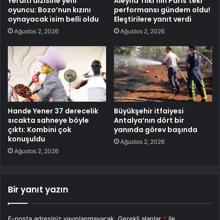
Yeraltı dizisine yeni
Aleyna Tilki’nin Paris’teki
oyuncu: Bozo’nun kızını
performansı gündem oldu!
oynayacak isim belli oldu
Eleştirilere yanıt verdi
Ağustos 2, 2026
Ağustos 2, 2026
Hande Yener 37 derecelik
Büyükşehir itfaiyesi
sıcakta sahneye böyle
Antalya’nın dört bir
çıktı: Kombini çok
yanında görev başında
konuşuldu
Ağustos 2, 2026
Ağustos 2, 2026
Bir yanıt yazın
E-posta adresiniz yayınlanmayacak.
Gerekli alanlar
*
ile