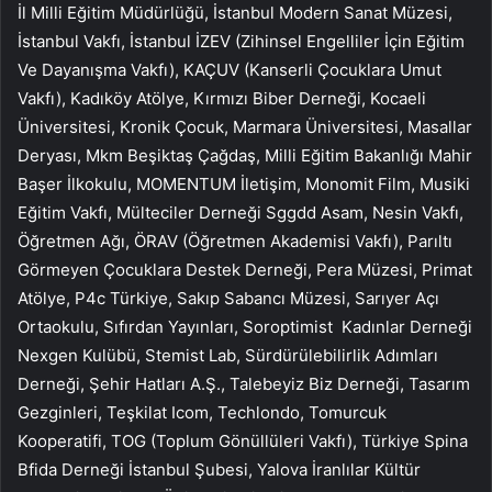
İl Milli Eğitim Müdürlüğü, İstanbul Modern Sanat Müzesi,
İstanbul Vakfı, İstanbul İZEV (Zihinsel Engelliler İçin Eğitim
Ve Dayanışma Vakfı), KAÇUV (Kanserli Çocuklara Umut
Vakfı), Kadıköy Atölye, Kırmızı Biber Derneği, Kocaeli
Üniversitesi, Kronik Çocuk, Marmara Üniversitesi, Masallar
Deryası, Mkm Beşiktaş Çağdaş, Milli Eğitim Bakanlığı Mahir
Başer İlkokulu, MOMENTUM İletişim, Monomit Film, Musiki
Eğitim Vakfı, Mülteciler Derneği Sggdd Asam, Nesin Vakfı,
Öğretmen Ağı, ÖRAV (Öğretmen Akademisi Vakfı), Parıltı
Görmeyen Çocuklara Destek Derneği, Pera Müzesi, Primat
Atölye, P4c Türkiye, Sakıp Sabancı Müzesi, Sarıyer Açı
Ortaokulu, Sıfırdan Yayınları, Soroptimist Kadınlar Derneği
Nexgen Kulübü, Stemist Lab, Sürdürülebilirlik Adımları
Derneği, Şehir Hatları A.Ş., Talebeyiz Biz Derneği, Tasarım
Gezginleri, Teşkilat Icom, Techlondo, Tomurcuk
Kooperatifi, TOG (Toplum Gönüllüleri Vakfı), Türkiye Spina
Bfida Derneği İstanbul Şubesi, Yalova İranlılar Kültür