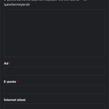
işaretlenmişlerdir
Y
o
r
u
m
*
Ad
*
E-posta
*
İnternet sitesi