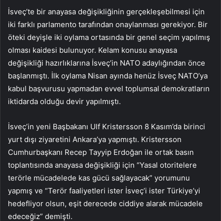
İsveç’te bir anayasa değişikliğinin gerçekleşebilmesi için
iki farklı parlamento tarafından onaylanması gerekiyor. Bir
öteki deyişle iki oylama ortasında bir genel seçim yapılmış
olması kaidesi bulunuyor. Kelam konusu anayasa
değişikliği hazırlıklarına İsveç’in NATO adaylığından önce
başlanmıştı. İlk oylama Nisan ayında henüz İsveç NATO’ya
kabul başvurusu yapmadan evvel toplumsal demokratların
iktidarda olduğu devir yapılmıştı.
İsveç’in yeni Başbakanı Ulf Kristersson 8 Kasım’da birinci
yurt dışı ziyaretini Ankara’ya yapmıştı. Kristersson
Cumhurbaşkanı Recep Tayyip Erdoğan ile ortak basın
toplantısında anayasa değişikliği için “Yasal otoritelere
terörle mücadelede kas gücü sağlayacak” yorumunu
yapmış ve “Terör faaliyetleri ister İsveç’i ister Türkiye’yi
hedefliyor olsun, eşit derecede ciddiye alarak mücadele
edeceğiz” demişti.