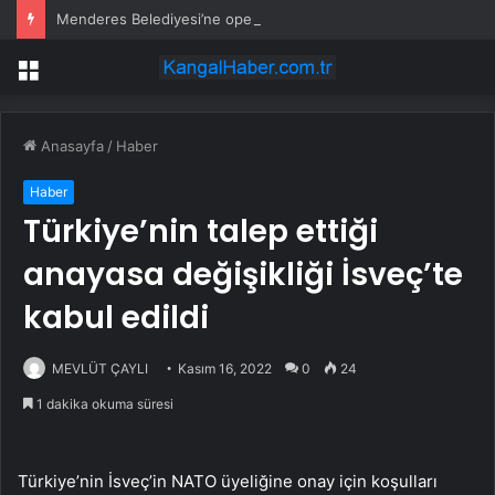
Menderes Belediyesi’ne operasyon: Başkan yardımcısı ortak operasyonla yakalandı
Menü
Anasayfa
/
Haber
Haber
Türkiye’nin talep ettiği
anayasa değişikliği İsveç’te
kabul edildi
MEVLÜT ÇAYLI
Kasım 16, 2022
0
24
1 dakika okuma süresi
Türkiye’nin İsveç’in NATO üyeliğine onay için koşulları