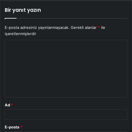
Bir yanıt yazın
E-posta adresiniz yayınlanmayacak.
Gerekli alanlar
*
ile
işaretlenmişlerdir
Y
o
r
u
m
*
Ad
*
E-posta
*