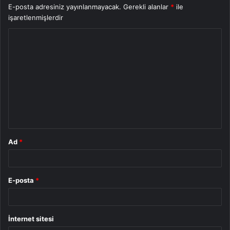
E-posta adresiniz yayınlanmayacak.
Gerekli alanlar
*
ile
işaretlenmişlerdir
Y
o
r
u
m
*
Ad
*
E-posta
*
İnternet sitesi