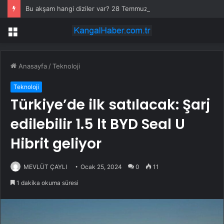
Bu akşam hangi diziler var? 28 Temmuz yayın akışında neler var? ATV, Show TV, NOW, TV8, TRT1, Kanal D, hangi diziler var?
Menü
Anasayfa
/
Teknoloji
Teknoloji
Türkiye’de ilk satılacak: Şarj
edilebilir 1.5 lt BYD Seal U
Hibrit geliyor
MEVLÜT ÇAYLI
Ocak 25, 2024
0
11
1 dakika okuma süresi