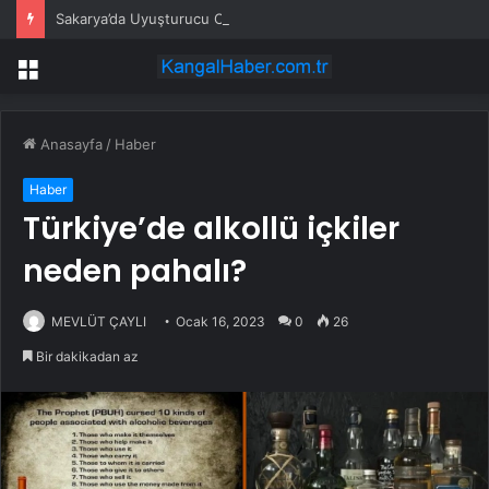
Sakarya’da Uyuşturucu Operasyonu: 6 Tutuklama
Menü
Anasayfa
/
Haber
Haber
Türkiye’de alkollü içkiler
neden pahalı?
MEVLÜT ÇAYLI
Ocak 16, 2023
0
26
Bir dakikadan az