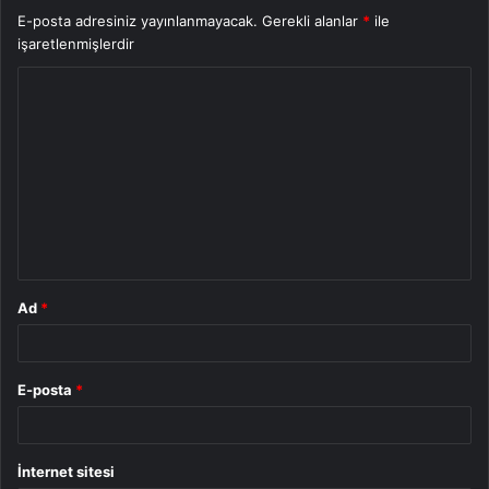
E-posta adresiniz yayınlanmayacak.
Gerekli alanlar
*
ile
işaretlenmişlerdir
Y
o
r
u
m
*
Ad
*
E-posta
*
İnternet sitesi