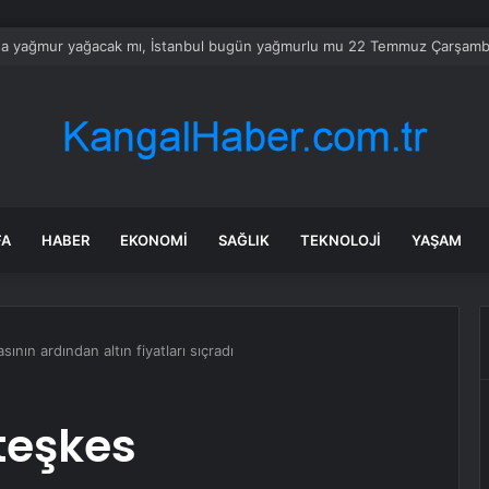
’tan ‘Terörsüz Türkiye’ için çerçeve yasa sinyali
FA
HABER
EKONOMI
SAĞLIK
TEKNOLOJI
YAŞAM
ının ardından altın fiyatları sıçradı
teşkes