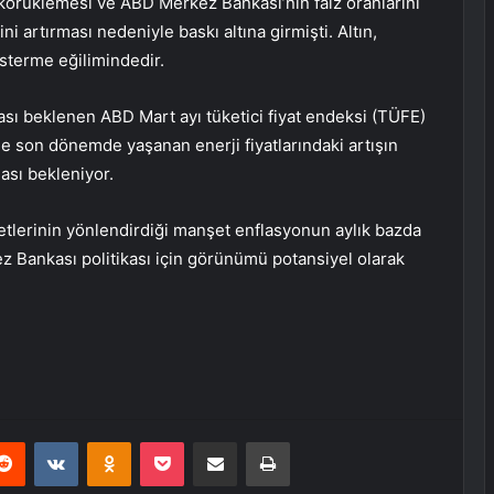
 körüklemesi ve ABD Merkez Bankası’nın faiz oranlarını
i artırması nedeniyle baskı altına girmişti. Altın,
sterme eğilimindedir.
ması beklenen ABD Mart ayı
tüketici fiyat endeksi (TÜFE)
e son dönemde yaşanan enerji fiyatlarındaki artışın
ası bekleniyor.
etlerinin yönlendirdiği manşet enflasyonun aylık bazda
z Bankası politikası için görünümü potansiyel olarak
erest
Reddit
VKontakte
Odnoklassniki
Pocket
E-Posta ile paylaş
Yazdır