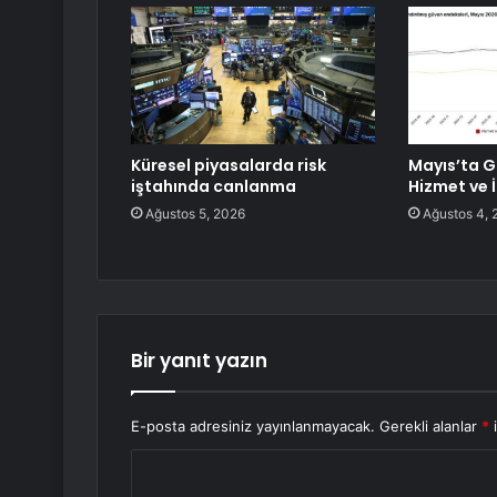
Küresel piyasalarda risk
Mayıs’ta G
iştahında canlanma
Hizmet ve 
Ağustos 5, 2026
Ağustos 4, 
Bir yanıt yazın
E-posta adresiniz yayınlanmayacak.
Gerekli alanlar
*
i
Y