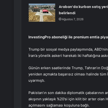
Araban’da kurban satış yeri
belirlendi
Ağustos 7, 2026
InvestingPro aboneliği ile premium emtia piyas
Trump bir sosyal medya paylaşımında, ABD’nin 
İran’a yönelik askeri harekatı iki haftalığına ask
Günün erken saatlerinde Trump, Tahran’ın Doğu
yeniden açmakta başarısız olması halinde tüm 
uyarmıştı.
Pakistan’ın son dakika diplomatik çabalarının ar
akışının yaklaşık %20’si için kilit bir arter ol
açılmasını sağlaması koşuluna bağlı.