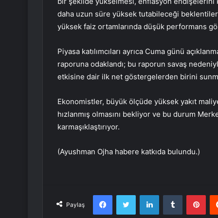
bir şekilde yükselmesi, enflasyon endişelerini
daha uzun süre yüksek tutabileceği beklentilerin
yüksek faiz ortamlarında düşük performans gö
Piyasa katılımcıları ayrıca Cuma günü açıklan
raporuna odaklandı; bu raporun savaş nedeniyl
etkisine dair ilk net göstergelerden birini sunm
Ekonomistler, büyük ölçüde yüksek yakıt maliy
hızlanmış olmasını bekliyor ve bu durum Merke
karmaşıklaştırıyor.
(Ayushman Ojha habere katkıda bulundu.)
Facebook
Twitter
LinkedIn
Tumblr
Pint
Paylaş