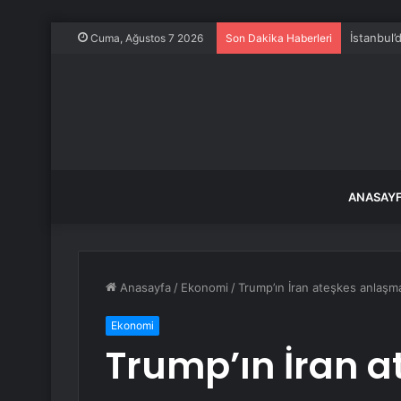
Kurtulmuş
Cuma, Ağustos 7 2026
Son Dakika Haberleri
ANASAY
Anasayfa
/
Ekonomi
/
Trump’ın İran ateşkes anlaşmas
Ekonomi
Trump’ın İran a