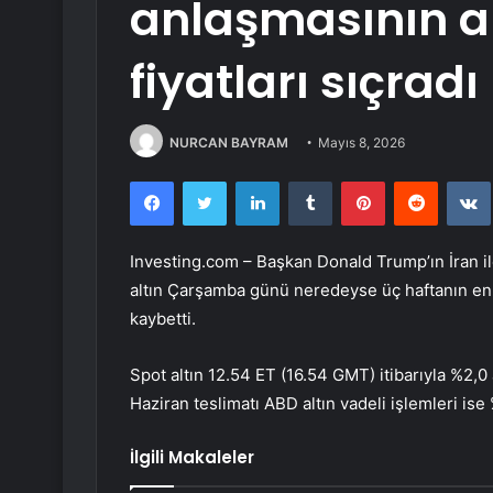
anlaşmasının a
fiyatları sıçradı
NURCAN BAYRAM
Mayıs 8, 2026
Facebook
Twitter
LinkedIn
Tumblr
Pinterest
Reddit
Investing.com – Başkan Donald Trump’ın İran i
altın
Çarşamba günü neredeyse üç haftanın en 
kaybetti.
Spot altın
12.54 ET (16.54 GMT) itibarıyla %2,0 
Haziran teslimatı
ABD altın vadeli işlemleri
ise 
İlgili Makaleler