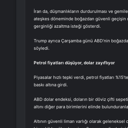
İran da, düşmanlıkların durdurulması ve gemiler
ateşkes döneminde boğazdan güvenli geçişin m
gerginliği azaltma isteği gösterdi.
Trump ayrıca Çarşamba günü ABD’nin boğazdaki
söyledi.
Petrol
fiyatları düşüyor, dolar zayıflıyor
Piyasalar hızlı tepki verdi, petrol fiyatları %15’
baskı altına girdi.
ABD dolar endeksi
,
doların
bir döviz çifti sepe
altını
diğer para birimlerini elinde bulunduranla
Altın
ın güvenli liman varlığı olarak geleneksel 