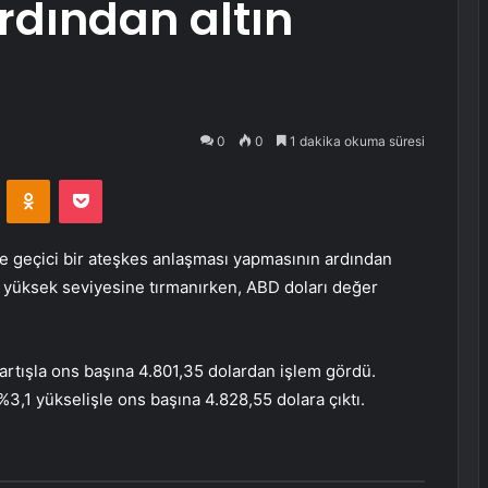
rdından altın
0
0
1 dakika okuma süresi
VKontakte
Odnoklassniki
Pocket
le geçici bir ateşkes anlaşması yapmasının ardından
yüksek seviyesine tırmanırken,
ABD doları
değer
artışla ons başına 4.801,35 dolardan işlem gördü.
%3,1 yükselişle ons başına 4.828,55 dolara çıktı.