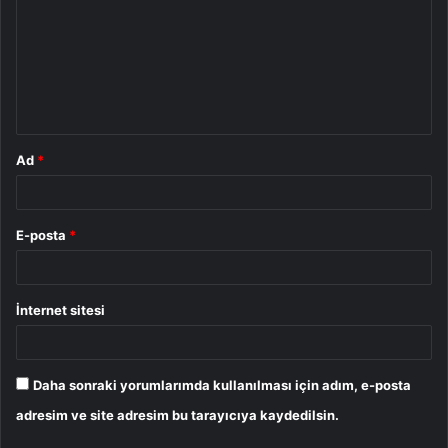
r
u
m
*
Ad
*
E-posta
*
İnternet sitesi
Daha sonraki yorumlarımda kullanılması için adım, e-posta
adresim ve site adresim bu tarayıcıya kaydedilsin.