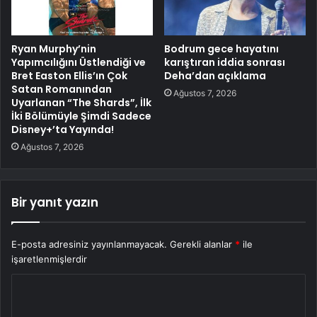
Ryan Murphy’nin
Bodrum gece hayatını
Yapımcılığını Üstlendiği ve
karıştıran iddia sonrası
Bret Easton Ellis’ın Çok
Deha’dan açıklama
Satan Romanından
Ağustos 7, 2026
Uyarlanan “The Shards”, İlk
İki Bölümüyle Şimdi Sadece
Disney+’ta Yayında!
Ağustos 7, 2026
Bir yanıt yazın
E-posta adresiniz yayınlanmayacak.
Gerekli alanlar
*
ile
işaretlenmişlerdir
Y
o