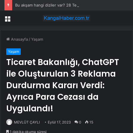
Bu akşam hangi diziler var? 28 Temmuz yayın akışında neler var? ATV, Show TV, NOW, TV8, TRT1, Kanal D, hangi diziler var?
Menü
Anasayfa
/
Yaşam
Yaşam
Ticaret Bakanlığı, ChatGPT
ile Oluşturulan 3 Reklama
Durdurma Kararı Verdi:
Ayrıca Para Cezası da
Uygulandı!
MEVLÜT ÇAYLI
Eylül 17, 2023
0
15
1 dakika okuma süresi