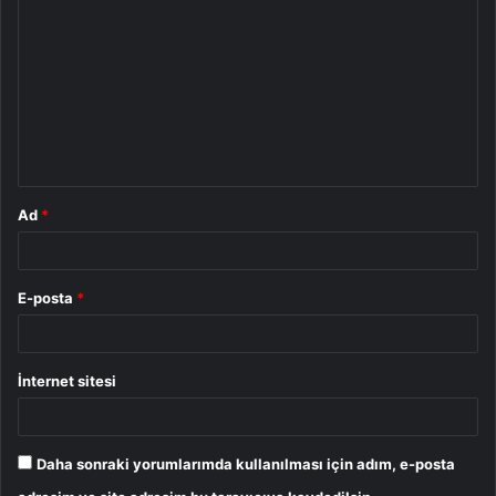
o
r
u
m
*
Ad
*
E-posta
*
İnternet sitesi
Daha sonraki yorumlarımda kullanılması için adım, e-posta