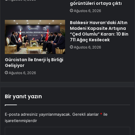
görüntüleri ortaya çıktı
Ağustos 6, 2026
Balıkesir Havran’daki Altın
Madeni Kapasite Artışına
“Çed Olumlu” Kararı: 10 Bin
711 Ağaç Kesilecek
Ağustos 6, 2026
Gürcistan İle Enerji İş Birliği
Gelişiyor
Ağustos 6, 2026
Bir yanıt yazın
E-posta adresiniz yayınlanmayacak.
Gerekli alanlar
*
ile
işaretlenmişlerdir
Y