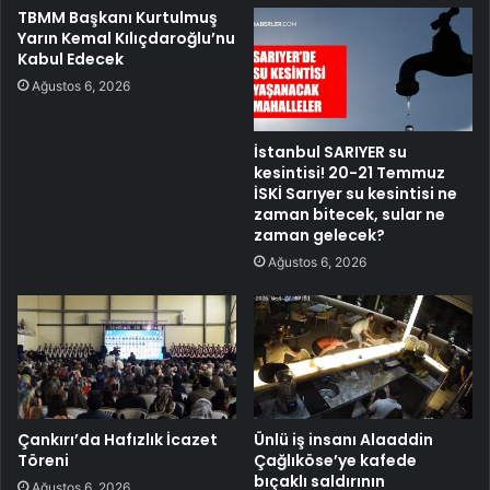
TBMM Başkanı Kurtulmuş
Yarın Kemal Kılıçdaroğlu’nu
Kabul Edecek
Ağustos 6, 2026
İstanbul SARIYER su
kesintisi! 20-21 Temmuz
İSKİ Sarıyer su kesintisi ne
zaman bitecek, sular ne
zaman gelecek?
Ağustos 6, 2026
Çankırı’da Hafızlık İcazet
Ünlü iş insanı Alaaddin
Töreni
Çağlıköse’ye kafede
bıçaklı saldırının
Ağustos 6, 2026