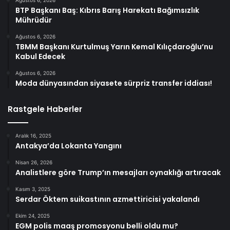
BTP Başkanı Baş: Kıbrıs Barış Harekatı Bağımsızlık
Mührüdür
Ağustos 6, 2026
TBMM Başkanı Kurtulmuş Yarın Kemal Kılıçdaroğlu’nu
Kabul Edecek
Ağustos 6, 2026
Moda dünyasından siyasete sürpriz transfer iddiası!
Rastgele Haberler
Aralık 16, 2025
Antakya’da Lokanta Yangını
Nisan 26, 2026
Analistlere göre Trump’ın mesajları oynaklığı artıracak
Kasım 3, 2025
Serdar Öktem suikastının azmettiricisi yakalandı
Ekim 24, 2025
EGM polis maaş promosyonu belli oldu mu?