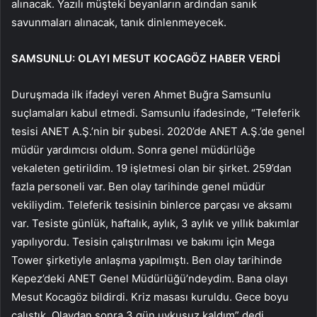
alınacak. Yazılı müşteki beyanların ardından sanık
savunmaları alınacak, tanık dinlenmeyecek.
SAMSUNLU: OLAYI MESUT KOCAGÖZ HABER VERDİ
Duruşmada ilk ifadeyi veren Ahmet Buğra Samsunlu
suçlamaları kabul etmedi. Samsunlu ifadesinde, “Teleferik
tesisi ANET A.Ş.’nin bir şubesi. 2020’de ANET A.Ş.’de genel
müdür yardımcısı oldum. Sonra genel müdürlüğe
vekaleten getirildim. 19 işletmesi olan bir şirket. 259’dan
fazla personeli var. Ben olay tarihinde genel müdür
vekiliydim. Teleferik tesisinin binlerce parçası ve aksamı
var. Tesiste günlük, haftalık, aylık, 3 aylık ve yıllık bakımlar
yapılıyordu. Tesisin çalıştırılması ve bakımı için Mega
Tower şirketiyle anlaşma yapılmıştı. Ben olay tarihinde
Kepez’deki ANET Genel Müdürlüğü’ndeydim. Bana olayı
Mesut Kocagöz bildirdi. Kriz masası kuruldu. Gece boyu
çalıştık. Olaydan sonra 3 gün uykusuz kaldım” dedi.