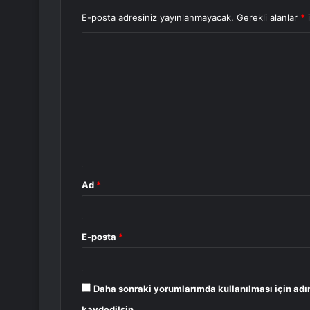
E-posta adresiniz yayınlanmayacak.
Gerekli alanlar
*
i
Y
o
r
u
m
*
Ad
*
E-posta
*
Daha sonraki yorumlarımda kullanılması için adı
kaydedilsin.