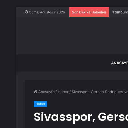
Kurtulmuş
Cuma, Ağustos 7 2026
Son Dakika Haberleri
ANASAY
Anasayfa
/
Haber
/
Sivasspor, Gerson Rodrigues ve
Haber
Sivasspor, Gers