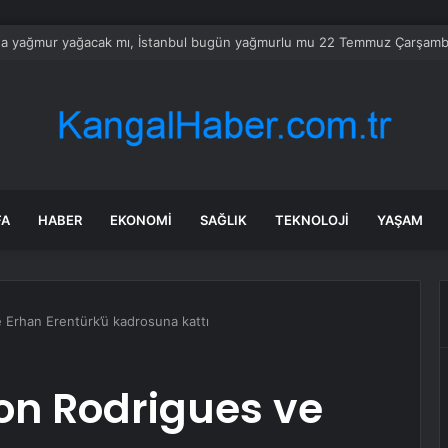
’tan ‘Terörsüz Türkiye’ için çerçeve yasa sinyali
FA
HABER
EKONOMI
SAĞLIK
TEKNOLOJI
YAŞAM
 Erhan Erentürk’ü kadrosuna kattı
on Rodrigues ve