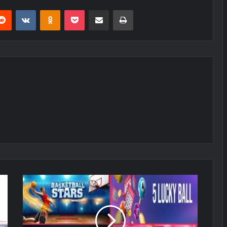
erest
Reddit
VKontakte
Odnoklassniki
Pocket
E-Posta ile paylaş
Yazdır