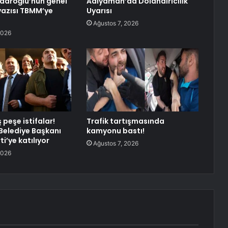
çdaroğlu’nun genel
Adıyaman’da Dolandırıcılık
yazısı TBMM’ye
Uyarısı
Ağustos 7, 2026
2026
peşe istifalar!
Trafik tartışmasında
elediye Başkanı
kamyonu bastı!
ti’ye katılıyor
Ağustos 7, 2026
2026