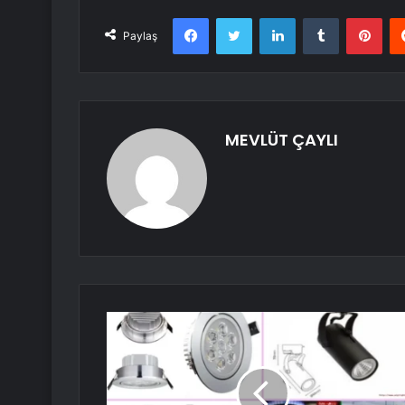
Facebook
Twitter
LinkedIn
Tumblr
Pint
Paylaş
MEVLÜT ÇAYLI