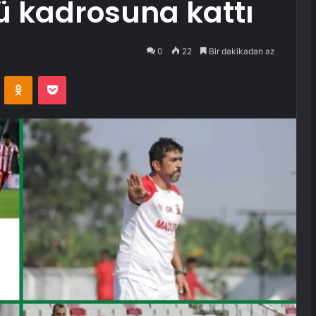
ü kadrosuna kattı
0
22
Bir dakikadan az
VKontakte
Odnoklassniki
Pocket