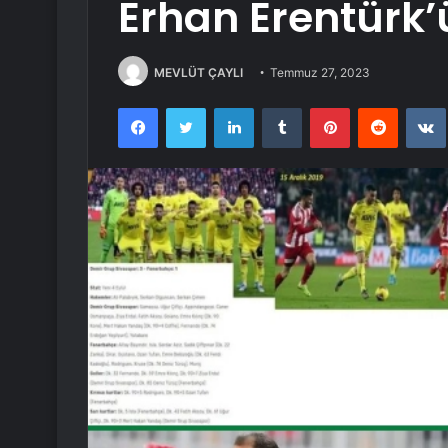
Erhan Erentürk’
MEVLÜT ÇAYLI
Temmuz 27, 2023
Facebook
Twitter
LinkedIn
Tumblr
Pinterest
Reddit