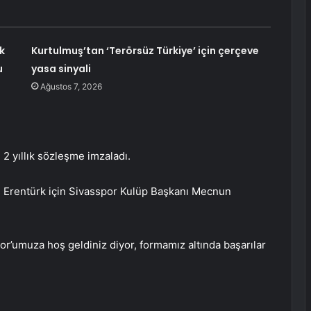
k
Kurtulmuş’tan ‘Terörsüz Türkiye’ için çerçeve
u
yasa sinyali
Ağustos 7, 2026
 2 yıllık sözleşme imzaladı.
Erentürk için Sivasspor Kulüp Başkanı Mecnun
r’umuza hoş geldiniz diyor, formamız altında başarılar