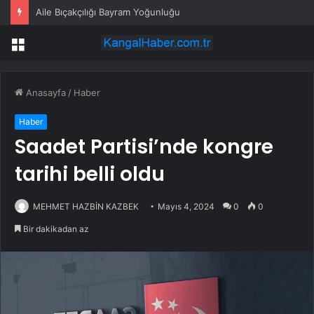
Aile Bıçakçılığı Bayram Yoğunluğu
Menü
Anasayfa
/
Haber
Haber
Saadet Partisi’nde kongre
tarihi belli oldu
MEHMET HAZBİN KAZBEK
Mayıs 4, 2024
0
0
Bir dakikadan az