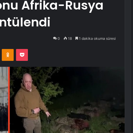
onu Afrika-Rusya
ntülendi
0
18
1 dakika okuma süresi
VKontakte
Odnoklassniki
Pocket