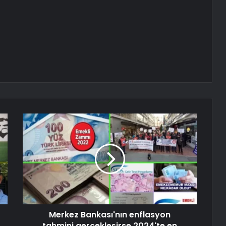
Merkez Bankası'nın enflasyon
tahmini gerçekleşirse 2024'te en