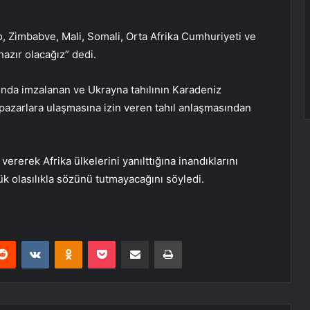
, Zimbabve, Mali, Somali, Orta Afrika Cumhuriyeti ve
hazır olacağız” dedi.
ında imzalanan ve Ukrayna tahılının Karadeniz
pazarlara ulaşmasına izin veren tahıl anlaşmasından
 vererek Afrika ülkelerini yanılttığına inandıklarını
ük olasılıkla sözünü tutmayacağını söyledi.
erest
Reddit
VKontakte
Odnoklassniki
Pocket
E-Posta ile paylaş
Yazdır