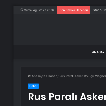
Kurtulmuş
Cuma, Ağustos 7 2026
Son Dakika Haberleri
ANASAY
Anasayfa
/
Haber
/
Rus Paralı Asker Bölüğü Wagner
Haber
Rus Paralı Aske