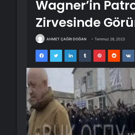
Wagner’in Patr
Zirvesinde Görü
AHMET ÇAĞRI DOĞAN
Temmuz 28, 2023
Facebook
Twitter
LinkedIn
Tumblr
Pinterest
Reddit