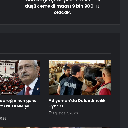
düşük emekli maaşı 9 bin 900 TL
olacak.
çdaroğlu’nun genel
Adıyaman’da Dolandırıcılık
yazısı TBMM’ye
Uyarısı
Ağustos 7, 2026
2026