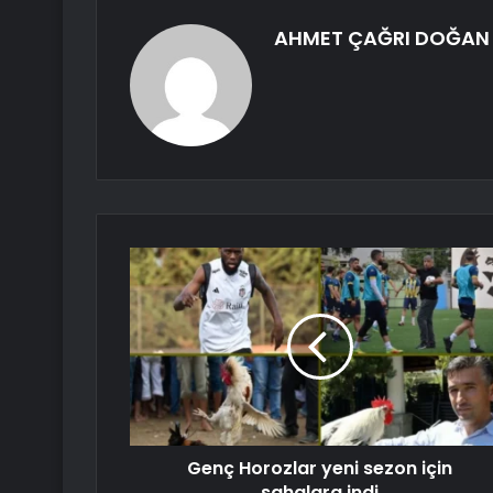
AHMET ÇAĞRI DOĞAN
Genç Horozlar yeni sezon için
sahalara indi