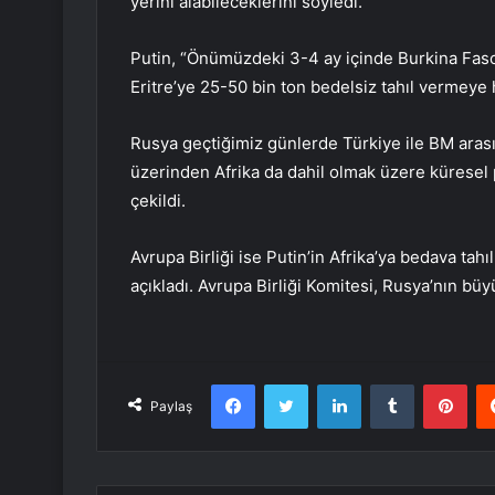
yerini alabileceklerini söyledi.
Putin, “Önümüzdeki 3-4 ay içinde Burkina Faso
Eritre’ye 25-50 bin ton bedelsiz tahıl vermeye 
Rusya geçtiğimiz günlerde Türkiye ile BM aras
üzerinden Afrika da dahil olmak üzere küresel 
çekildi.
Avrupa Birliği ise Putin’in Afrika’ya bedava tahıl
açıkladı. Avrupa Birliği Komitesi, Rusya’nın büy
Facebook
Twitter
LinkedIn
Tumblr
Pint
Paylaş