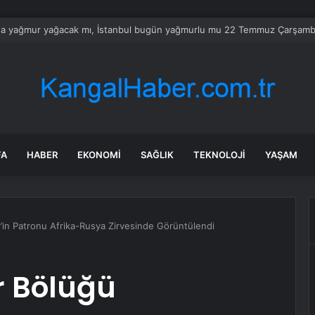
’tan ‘Terörsüz Türkiye’ için çerçeve yasa sinyali
FA
HABER
EKONOMI
SAĞLIK
TEKNOLOJI
YAŞAM
’in Patronu Afrika-Rusya Zirvesinde Görüntülendi
r Bölüğü