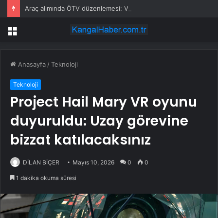
Araç alımında ÖTV düzenlemesi: Vatandaşlar bayilere akın etti
Menü
Anasayfa
/
Teknoloji
Teknoloji
Project Hail Mary VR oyunu
duyuruldu: Uzay görevine
bizzat katılacaksınız
DİLAN BİÇER
Mayıs 10, 2026
0
0
1 dakika okuma süresi