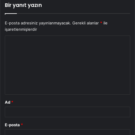
Bir yanıt yazın
E-posta adresiniz yayınlanmayacak.
Gerekli alanlar
*
ile
işaretlenmişlerdir
Y
o
r
u
m
*
Ad
*
E-posta
*