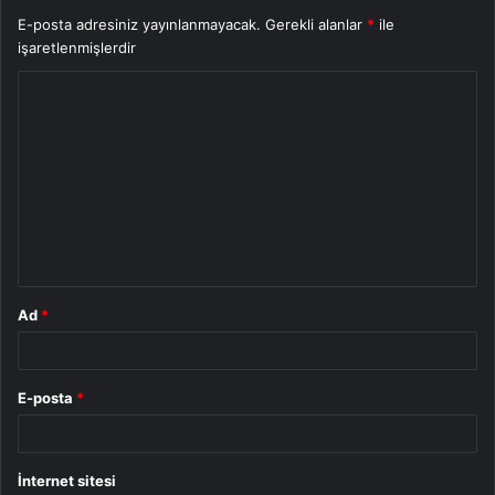
E-posta adresiniz yayınlanmayacak.
Gerekli alanlar
*
ile
işaretlenmişlerdir
Y
o
r
u
m
*
Ad
*
E-posta
*
İnternet sitesi