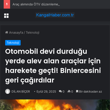
Araç alımında ÖTV düzenlemesi: Vatandaşlar bayilere akın etti
Menü
Anasayfa
/
Teknoloji
Teknoloji
Otomobil devi durduğu
yerde alev alan araçlar için
harekete geçti! Binlercesini
geri çağırdılar
DİLAN BİÇER
Eylül 29, 2025
0
0
Bir dakikadan az