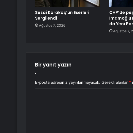
Sezai Karakoç’un Eserleri
CHP’de peş 
Sergilendi
İmamoğlu B
da Yeni Par
Ağustos 7, 2026
Ağustos 7, 
Bir yanıt yazın
E-posta adresiniz yayınlanmayacak.
Gerekli alanlar
*
i
Y
o
r
u
m