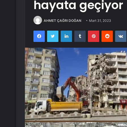
hayata geçiyor
AHMET ÇAĞRI DOĞAN
Mart 31, 2023
Facebook
Twitter
LinkedIn
Tumblr
Pinterest
Reddit