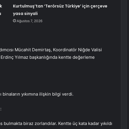
k
Kurtulmuş’tan ‘Terörsüz Türkiye’ için çerçeve
u
yasa sinyali
Ağustos 7, 2026
rdımcısı Mücahit Demirtaş, Koordinatör Niğde Valisi
li Erdinç Yılmaz başkanlığında kentte değerleme
inaların yıkımına ilişkin bilgi verdi.
:
bulmakta biraz zorlandılar. Kentte üç kata kadar yıkıldı