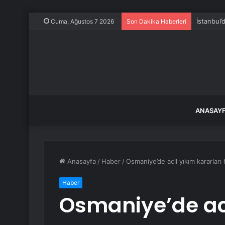
Kurtulmuş
Cuma, Ağustos 7 2026
Son Dakika Haberleri
ANASAY
Anasayfa
/
Haber
/
Osmaniye’de acil yıkım kararları
Haber
Osmaniye’de aci