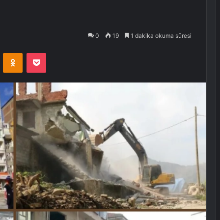
0
19
1 dakika okuma süresi
VKontakte
Odnoklassniki
Pocket