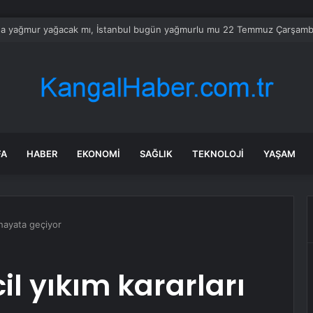
’tan ‘Terörsüz Türkiye’ için çerçeve yasa sinyali
FA
HABER
EKONOMI
SAĞLIK
TEKNOLOJI
YAŞAM
 hayata geçiyor
l yıkım kararları