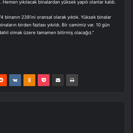
. Hemen yıkılacak binalardan yüksek yapılı olanlar kaldı.
74 binanın 238’ini oransal olarak yıktık. Yüksek binalar
inaların birden fazlası yıkıldı. Bir camimiz var. 10 gün
 dahil olmak üzere tamamen bitirmiş olacağız.”
erest
Reddit
VKontakte
Odnoklassniki
Pocket
E-Posta ile paylaş
Yazdır