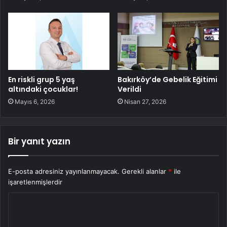
En riskli grup 5 yaş
Bakırköy’de Gebelik Eğitimi
altındaki çocuklar!
Verildi
Mayıs 6, 2026
Nisan 27, 2026
Bir yanıt yazın
E-posta adresiniz yayınlanmayacak.
Gerekli alanlar
*
ile
işaretlenmişlerdir
Y
o