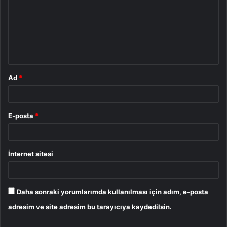
r
u
m
*
Ad
*
E-posta
*
İnternet sitesi
Daha sonraki yorumlarımda kullanılması için adım, e-posta
adresim ve site adresim bu tarayıcıya kaydedilsin.