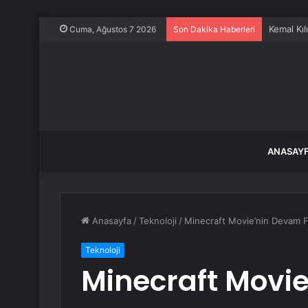
Kemal Kıl
Cuma, Ağustos 7 2026
Son Dakika Haberleri
ANASAY
Anasayfa
/
Teknoloji
/
Minecraft Movie’nin Devam F
Teknoloji
Minecraft Movie