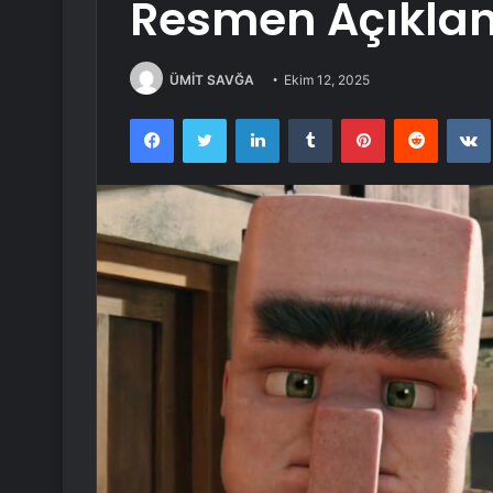
Resmen Açıklan
ÜMİT SAVĞA
Ekim 12, 2025
Facebook
Twitter
LinkedIn
Tumblr
Pinterest
Reddit