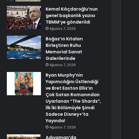
Kemal Kılıçdaroğlu’nun
genel başkanlık yazısı
TBMM’ye gönderildi
Ağustos 7, 2026
Boğaz’ın Kıtaları
Birleştiren Ruhu
Memorial Sanat
Galerilerinde
Ağustos 7, 2026
Ryan Murphy’nin
Yapımcılığını Üstlendiği
ve Bret Easton Ellis’ın
Çok Satan Romanından
Uyarlanan “The Shards”,
İlk İki Bölümüyle Şimdi
Sadece Disney+’ta
Yayında!
Ağustos 7, 2026
Adıyaman’da