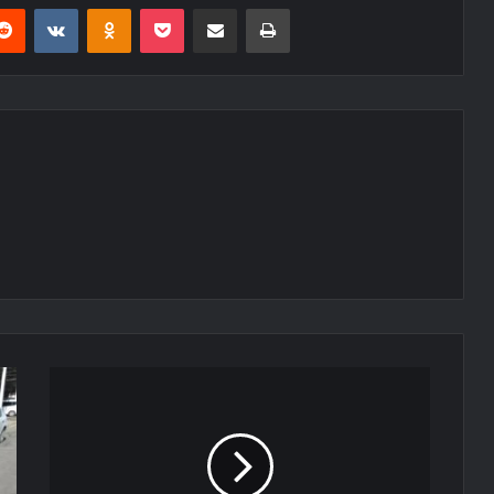
erest
Reddit
VKontakte
Odnoklassniki
Pocket
E-Posta ile paylaş
Yazdır