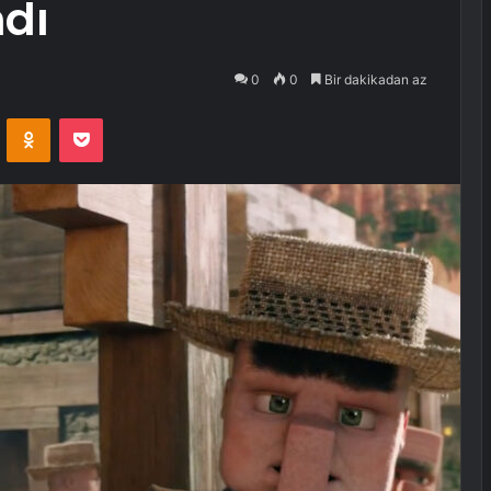
dı
0
0
Bir dakikadan az
VKontakte
Odnoklassniki
Pocket