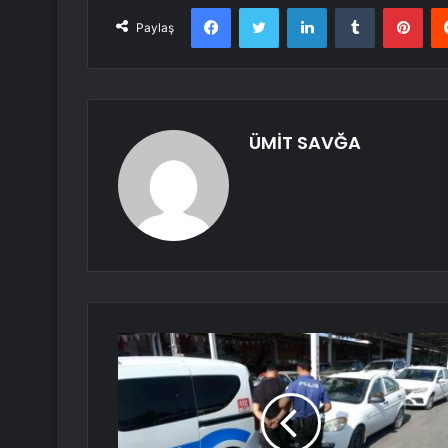
Facebook
Twitter
LinkedIn
Tumblr
Pint
Paylaş
ÜMİT SAVĞA