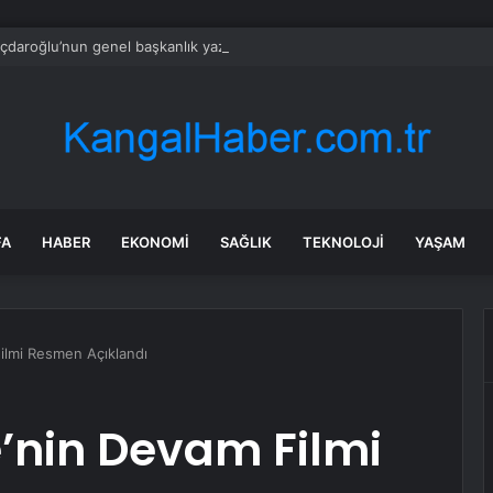
ıçdaroğlu’nun genel başkanlık yazısı TBMM’ye gönderildi
FA
HABER
EKONOMI
SAĞLIK
TEKNOLOJI
YAŞAM
ilmi Resmen Açıklandı
’nin Devam Filmi