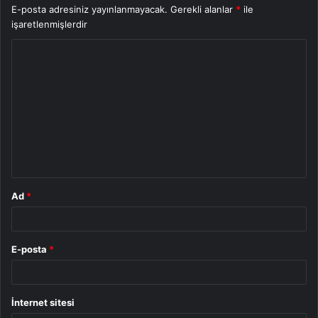
E-posta adresiniz yayınlanmayacak.
Gerekli alanlar
*
ile
işaretlenmişlerdir
Y
o
r
u
m
*
Ad
*
E-posta
*
İnternet sitesi