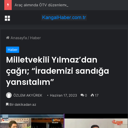
Araç alımında ÖTV düzenlemesi: Vatandaşlar bayilere akın etti
Menü
Anasayfa
/
Haber
Haber
Milletvekili Yılmaz’dan
çağrı; “İrademizi sandığa
yansıtalım”
ÖZLEM AKYÜREK
Haziran 17, 2023
0
17
Bir dakikadan az