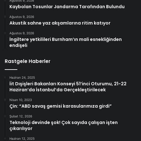
Ağustos 9, 2026
Kaybolan Tosunlar Jandarma Tarafından Bulundu
Ağustos 9, 2026
Akustik sahne yaz akşamlarına ritim katıyor
Ağustos 9, 2026
İngiltere yetkilileri Burnham’ın mali esnekliğinden
endişeli
Rastgele Haberler
Haziran 24, 2025
İit Dışişleri Bakanları Konseyi 51’inci Oturumu, 21-22
Haziran’da İstanbul’da Gerçekleştirilecek
Nisan 10, 2023
Çin: “ABD savaş gemisi karasularımıza girdi”
Şubat 12, 2026
Teknoloji devinde şok! Çok sayıda çalışan işten
çıkarılıyor
Haziran 12, 2025