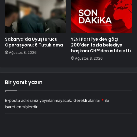
Sakarya’da Uyuşturucu
YENİ Parti’ye dev göç!
Operasyonu: 6 Tutuklama
200’den fazla belediye
başkanı CHP’den istifa etti
Ağustos 8, 2026
Ağustos 8, 2026
Bir yanıt yazın
E-posta adresiniz yayınlanmayacak.
Gerekli alanlar
*
ile
işaretlenmişlerdir
Y
o
r