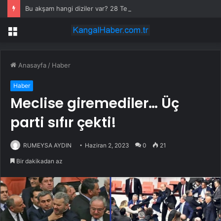
Bu akşam hangi diziler var? 28 Temmuz yayın akışında neler var? ATV, Show TV, NOW, TV8, TRT1, Kanal D, hangi diziler var?
Menü
Anasayfa
/
Haber
Haber
Meclise giremediler… Üç
parti sıfır çekti!
RUMEYSA AYDIN
Haziran 2, 2023
0
21
Bir dakikadan az