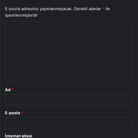
E-posta adresiniz yayınlanmayacak.
Gerekli alanlar
*
ile
işaretlenmişlerdir
Y
o
r
u
m
*
Ad
*
E-posta
*
İnternet sitesi