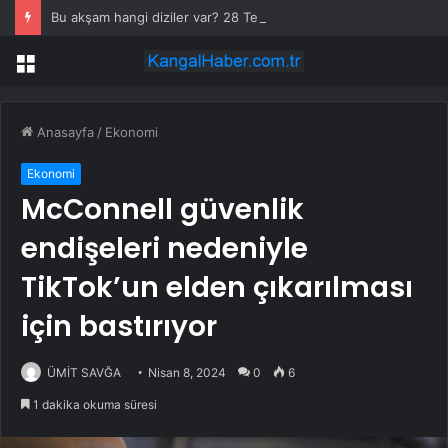
Bu akşam hangi diziler var? 28 Temmuz yayın akışında neler var? ATV, Show TV, NOW, TV8, TRT1, Kanal D, hangi diziler var?
Menü
Anasayfa
/
Ekonomi
Ekonomi
McConnell güvenlik
endişeleri nedeniyle
TikTok’un elden çıkarılması
için bastırıyor
ÜMİT SAVĞA
Nisan 8, 2024
0
6
1 dakika okuma süresi