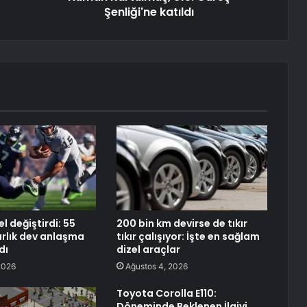
Şenliği'ne katıldı
l değiştirdi: 55
200 bin km devirse de tıkır
arlık dev anlaşma
tıkır çalışıyor: İşte en sağlam
dı
dizel araçlar
2026
Ağustos 4, 2026
Toyota Corolla E110:
Döneminde Beklenen İlgiyi