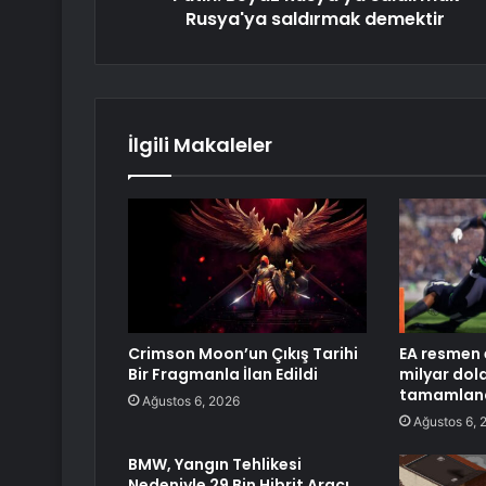
Rusya'ya saldırmak demektir
İlgili Makaleler
Crimson Moon’un Çıkış Tarihi
EA resmen e
Bir Fragmanla İlan Edildi
milyar dol
tamamlan
Ağustos 6, 2026
Ağustos 6, 
BMW, Yangın Tehlikesi
Nedeniyle 29 Bin Hibrit Aracı