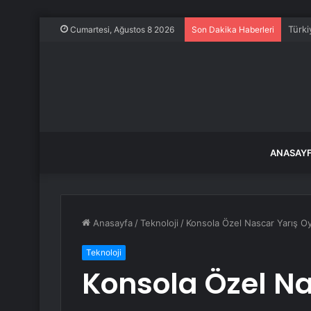
Araç 
Cumartesi, Ağustos 8 2026
Son Dakika Haberleri
ANASAY
Anasayfa
/
Teknoloji
/
Konsola Özel Nascar Yarış Oyu
Teknoloji
Konsola Özel N