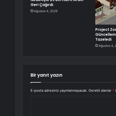
Geri Çağırdı
Ağustos 4, 2026
Project Zo
Güncelleme
Tazeledi
Ağustos 4, 
Bir yanıt yazın
E-posta adresiniz yayınlanmayacak.
Gerekli alanlar
*
i
Y
o
r