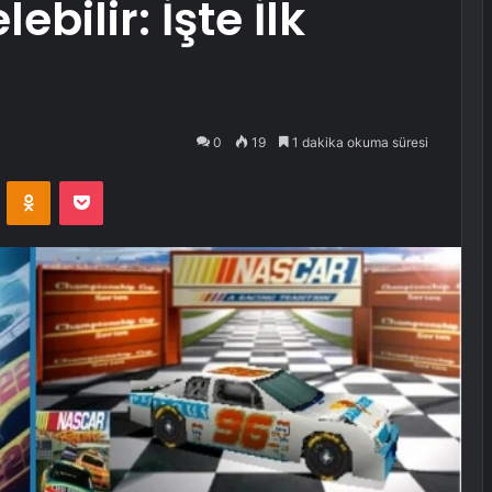
ebilir: İşte İlk
0
19
1 dakika okuma süresi
VKontakte
Odnoklassniki
Pocket