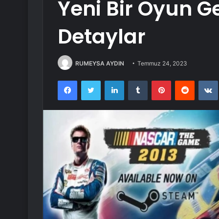
Yeni Bir Oyun Gel
Detaylar
RUMEYSA AYDIN
Temmuz 24, 2023
Facebook
Twitter
LinkedIn
Tumblr
Pinterest
Reddit