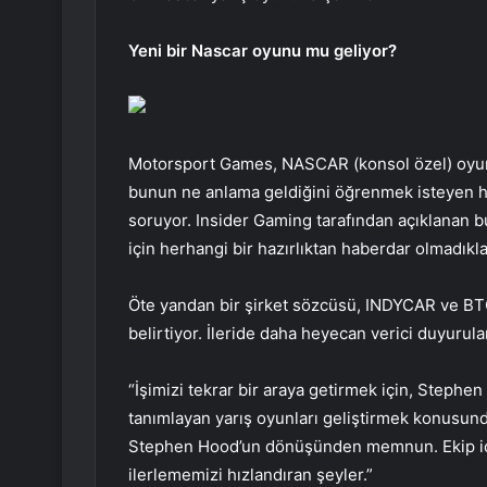
Yeni bir Nascar oyunu mu geliyor?
Motorsport Games, NASCAR (konsol özel) oyunları
bunun ne anlama geldiğini öğrenmek isteyen ha
soruyor. Insider Gaming tarafından açıklanan bu
için herhangi bir hazırlıktan haberdar olmadıklar
Öte yandan bir şirket sözcüsü, INDYCAR ve BTCC 
belirtiyor. İleride daha heyecan verici duyurular
“İşimizi tekrar bir araya getirmek için, Steph
tanımlayan yarış oyunları geliştirmek konusun
Stephen Hood’un dönüşünden memnun. Ekip için
ilerlememizi hızlandıran şeyler.”