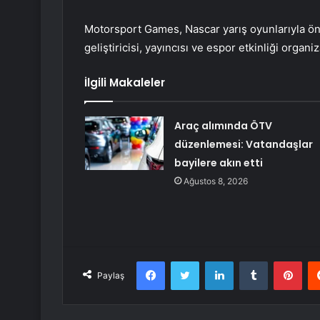
Motorsport Games, Nascar yarış oyunlarıyla öne
geliştiricisi, yayıncısı ve espor etkinliği orga
İlgili Makaleler
Araç alımında ÖTV
düzenlemesi: Vatandaşlar
bayilere akın etti
Ağustos 8, 2026
Facebook
Twitter
LinkedIn
Tumblr
Pint
Paylaş