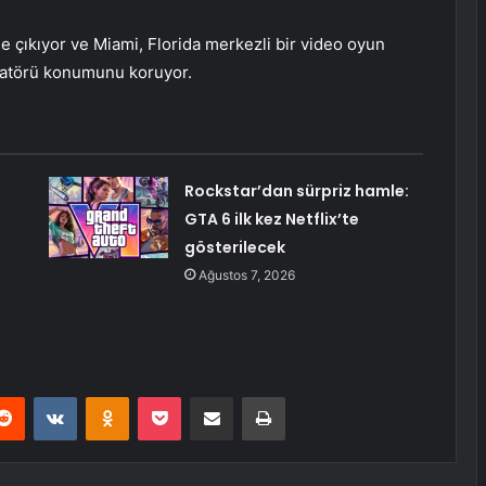
 çıkıyor ve Miami, Florida merkezli bir video oyun
nizatörü konumunu koruyor.
Rockstar’dan sürpriz hamle:
GTA 6 ilk kez Netflix’te
gösterilecek
Ağustos 7, 2026
erest
Reddit
VKontakte
Odnoklassniki
Pocket
E-Posta ile paylaş
Yazdır