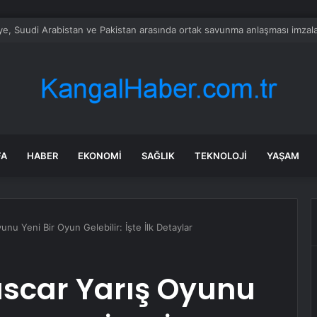
alımında ÖTV düzenlemesi: Vatandaşlar bayilere akın etti
FA
HABER
EKONOMI
SAĞLIK
TEKNOLOJI
YAŞAM
nu Yeni Bir Oyun Gelebilir: İşte İlk Detaylar
ascar Yarış Oyunu