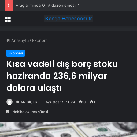
Araç alımında ÖTV düzenlemesi: Vatandaşlar bayilere akın etti
Menü
Anasayfa
/
Ekonomi
Ekonomi
Kısa vadeli dış borç stoku
haziranda 236,6 milyar
dolara ulaştı
DİLAN BİÇER
Ağustos 19, 2024
0
0
1 dakika okuma süresi