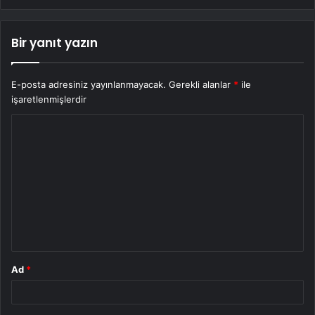
Bir yanıt yazın
E-posta adresiniz yayınlanmayacak.
Gerekli alanlar
*
ile
işaretlenmişlerdir
Y
o
r
u
m
*
Ad
*