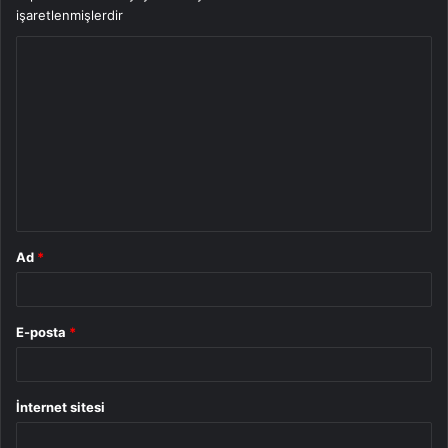
işaretlenmişlerdir
Y
o
r
u
m
*
Ad
*
E-posta
*
İnternet sitesi