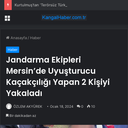
Kurtulmuş’tan ‘Terörsüz Türkiye’ için çerçeve yasa sinyali
Menü
Anasayfa
/
Haber
Haber
Jandarma Ekipleri
Mersin’de Uyuşturucu
Kaçakçılığı Yapan 2 Kişiyi
Yakaladı
ÖZLEM AKYÜREK
Ocak 18, 2024
0
10
Bir dakikadan az