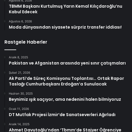
Ağustos 6, 2026
TBMM Başkanı Kurtulmuş Yarın Kemal Kılıçdaroğlu’nu
Kabul Edecek
Ağustos 6, 2026
Moda dünyasından siyasete sürpriz transfer iddiası!
Rastgele Haberler
Aralık 8, 2025
Pakistan ve Afganistan arasında yeni sınır çatışmaları
Şubat 21, 2026
Ak Parti’de Süreç Komisyonu Toplantısı… Ortak Rapor
Taslağı Cumhurbaşkanı Erdoğan’a Sunulacak
Haziran 30, 2025
Beynimiz ışık saçıyor, ama nedenini halen bilmiyoruz
Ocak 11, 2026
DT Mutfak Projesi İzmir’de Sanatseverleri Ağırladı
Aralık 14, 2025
Ahmet Davutoğlu’ndan ‘Tbmm’de Stajyer Öğrenciye