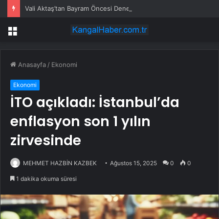
Vali Aktaş’tan Bayram Öncesi Denetim Ziyareti
Menü
Anasayfa
/
Ekonomi
Ekonomi
İTO açıkladı: İstanbul’da
enflasyon son 1 yılın
zirvesinde
MEHMET HAZBİN KAZBEK
Ağustos 15, 2025
0
0
1 dakika okuma süresi