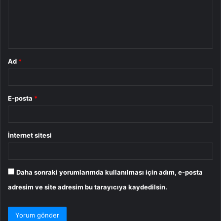
u
m
*
Ad
*
E-posta
*
İnternet sitesi
Daha sonraki yorumlarımda kullanılması için adım, e-posta
adresim ve site adresim bu tarayıcıya kaydedilsin.