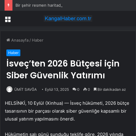
Bir şehir resmen haritadan silindi: Halk tahliye edildi
Menü
Anasayfa
/
Haber
Haber
İsveç’ten 2026 Bütçesi için
Siber Güvenlik Yatırımı
ÜMİT SAVĞA
Eylül 13, 2025
0
0
Bir dakikadan az
HELSİNKİ, 10 Eylül (Xinhua) — İsveç hükümeti, 2026 bütçe
tasarısının bir parçası olarak siber güvenliğe kapsamlı bir
ulusal yatırım yapılmasını önerdi.
Hükümetin salı günü sunduğu teklife göre, 2026 yılında