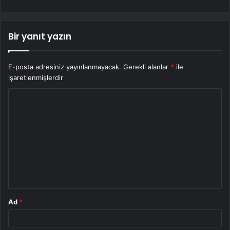
Bir yanıt yazın
E-posta adresiniz yayınlanmayacak.
Gerekli alanlar
*
ile
işaretlenmişlerdir
Y
o
r
u
m
*
Ad
*