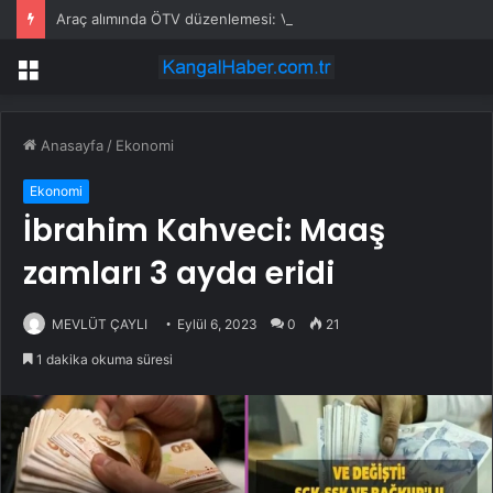
Araç alımında ÖTV düzenlemesi: Vatandaşlar bayilere akın etti
Menü
Anasayfa
/
Ekonomi
Ekonomi
İbrahim Kahveci: Maaş
zamları 3 ayda eridi
MEVLÜT ÇAYLI
Eylül 6, 2023
0
21
1 dakika okuma süresi