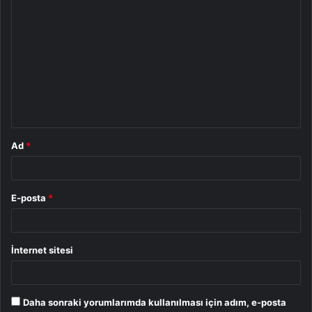
Y
o
r
u
m
*
Ad
*
E-posta
*
İnternet sitesi
Daha sonraki yorumlarımda kullanılması için adım, e-posta