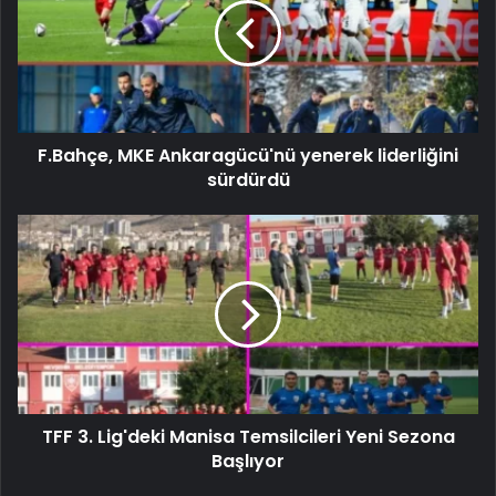
F.Bahçe, MKE Ankaragücü'nü yenerek liderliğini
sürdürdü
TFF 3. Lig'deki Manisa Temsilcileri Yeni Sezona
Başlıyor