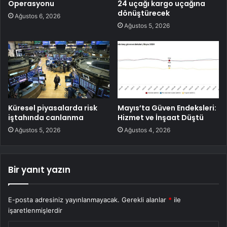
Operasyonu
24 uçağı kargo uçağına
dönüştürecek
Ağustos 6, 2026
Ağustos 5, 2026
Küresel piyasalarda risk
Mayıs’ta Güven Endeksleri:
iştahında canlanma
Hizmet ve İnşaat Düştü
Ağustos 5, 2026
Ağustos 4, 2026
Bir yanıt yazın
E-posta adresiniz yayınlanmayacak.
Gerekli alanlar
*
ile
işaretlenmişlerdir