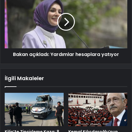
Bakan açıkladı: Yardımlar hesaplara yatıyor
İlgili Makaleler
Kilis’te Zincirleme Kaza: 8
Kemal Kılıçdaroğlu’nun