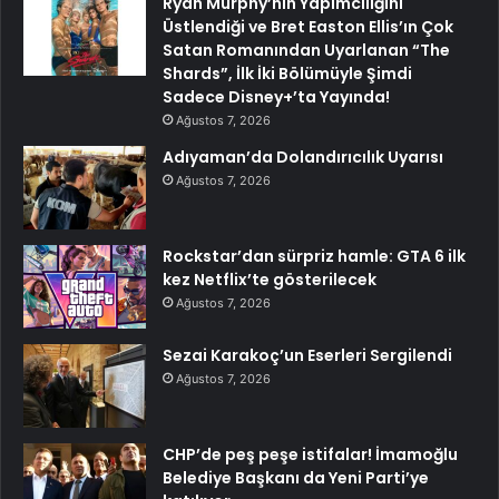
Ryan Murphy’nin Yapımcılığını
Üstlendiği ve Bret Easton Ellis’ın Çok
Satan Romanından Uyarlanan “The
Shards”, İlk İki Bölümüyle Şimdi
Sadece Disney+’ta Yayında!
Ağustos 7, 2026
Adıyaman’da Dolandırıcılık Uyarısı
Ağustos 7, 2026
Rockstar’dan sürpriz hamle: GTA 6 ilk
kez Netflix’te gösterilecek
Ağustos 7, 2026
Sezai Karakoç’un Eserleri Sergilendi
Ağustos 7, 2026
CHP’de peş peşe istifalar! İmamoğlu
Belediye Başkanı da Yeni Parti’ye