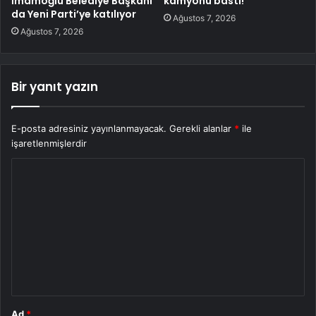
İmamoğlu Belediye Başkanı
kamyonu bastı!
da Yeni Parti’ye katılıyor
Ağustos 7, 2026
Ağustos 7, 2026
Bir yanıt yazın
E-posta adresiniz yayınlanmayacak.
Gerekli alanlar
*
ile
işaretlenmişlerdir
Y
o
r
u
m
*
Ad
*