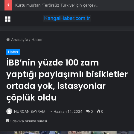
Kurtulmuş’tan ‘Terörsüz Türkiye’ için çerçeve yasa sinyali
Menü
Anasayfa
/
Haber
Haber
İBB’nin yüzde 100 zam
yaptığı paylaşımlı bisikletler
ortada yok, istasyonlar
çöplük oldu
NURCAN BAYRAM
Haziran 14, 2024
0
0
1 dakika okuma süresi