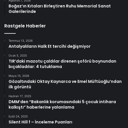
Ağustos 7, 2026
Boğaz’ın Kıtaları Birleştiren Ruhu Memorial Sanat
Galerilerinde
Rastgele Haberler
Temmuz 13, 2026
Antalyalıların Halk Et tercihi değişmiyor
Ocak 5, 2025
TIR’daki mazotu çaldılar direnen şoförü boynundan
bıçakladılar: 4 tutuklama
Mayıs 15, 2026
Gözaltındaki Oktay Kaynarca ve Emel Müftüoğlu’ndan
ilk görüntü
Haziran 17, 2025
DMM’den “Bakanlık korumasındaki 5 çocuk intihara
kalkıştı” haberlerine yalanlama
Eylül 24, 2025
Silent Hill f – İnceleme Puanları