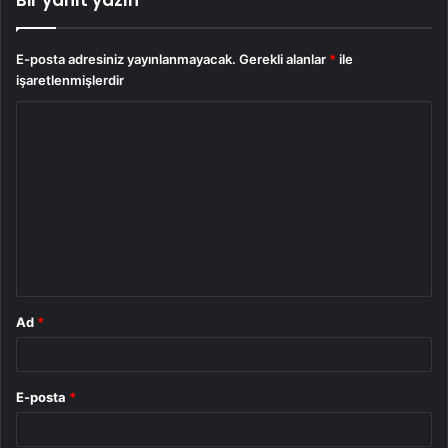
Bir yanıt yazın
E-posta adresiniz yayınlanmayacak.
Gerekli alanlar
*
ile
işaretlenmişlerdir
Y
o
r
u
m
*
Ad
*
E-posta
*