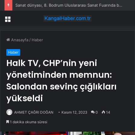
Sanat dünyası, 8. Bodrum Uluslararası Sanat Fuarında buluştu
Menü
Anasayfa
/
Haber
Haber
Halk TV, CHP’nin yeni
yönetiminden memnun:
Salondan sevinç çığlıkları
yükseldi
AHMET ÇAĞRI DOĞAN
Kasım 12, 2023
0
14
1 dakika okuma süresi