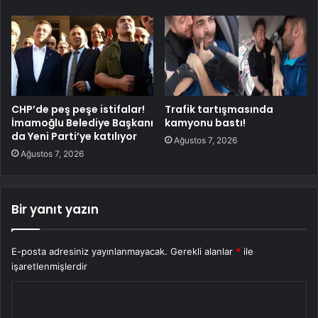
CHP’de peş peşe istifalar!
Trafik tartışmasında
İmamoğlu Belediye Başkanı
kamyonu bastı!
da Yeni Parti’ye katılıyor
Ağustos 7, 2026
Ağustos 7, 2026
Bir yanıt yazın
E-posta adresiniz yayınlanmayacak.
Gerekli alanlar
*
ile
işaretlenmişlerdir
Y
o