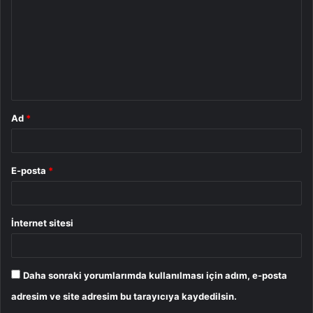
r
u
m
*
Ad
*
E-posta
*
İnternet sitesi
Daha sonraki yorumlarımda kullanılması için adım, e-posta
adresim ve site adresim bu tarayıcıya kaydedilsin.