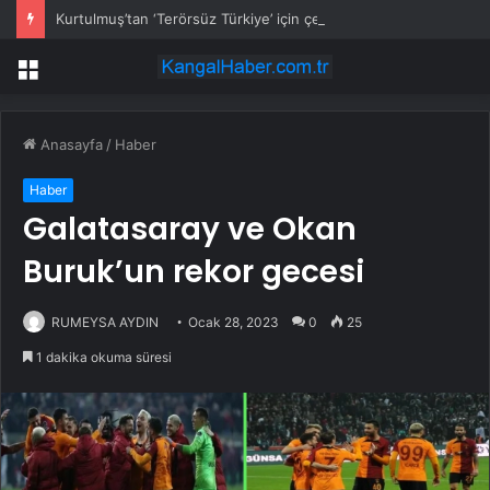
Kurtulmuş’tan ‘Terörsüz Türkiye’ için çerçeve yasa sinyali
Menü
Anasayfa
/
Haber
Haber
Galatasaray ve Okan
Buruk’un rekor gecesi
RUMEYSA AYDIN
Ocak 28, 2023
0
25
1 dakika okuma süresi