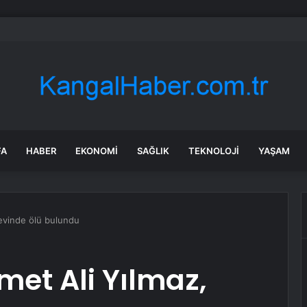
Aktaş’tan Bayram Öncesi Denetim Ziyareti
FA
HABER
EKONOMI
SAĞLIK
TEKNOLOJI
YAŞAM
evinde ölü bulundu
et Ali Yılmaz,