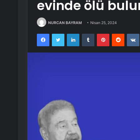
evinde ölü bul
NURCAN BAYRAM
Nisan 25, 2024
Facebook
Twitter
LinkedIn
Tumblr
Pinterest
Reddit