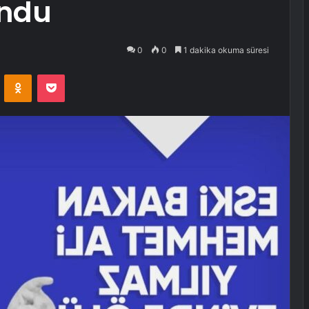
undu
0
0
1 dakika okuma süresi
VKontakte
Odnoklassniki
Pocket