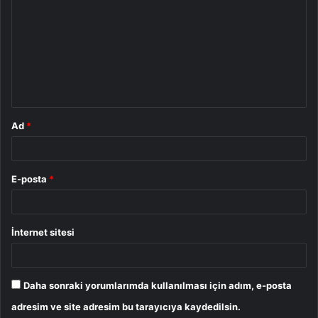
o
r
u
m
*
Ad
*
E-posta
*
İnternet sitesi
Daha sonraki yorumlarımda kullanılması için adım, e-posta
adresim ve site adresim bu tarayıcıya kaydedilsin.