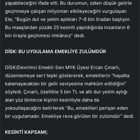
yapabileceğini ifade etti. Bu durumun, zaten düşük gelirle
geçinmeye çalışan milyonları etkileyeceğini vurgulayan
Ete, “Bugün dul ve yetim aylıkları 7–8 bin liradan başlıyor.
Bu maaşlardan yüzde 25 kesinti yapıldığında insanların 6
bin lirayla geçinmesi imkânsız” dedi.
DİSK: BU UYGULAMA EMEKLİYE ZULÜMDÜR
DİSK/Devrimci Emekli-Sen MYK Üyesi Ercan Çınarlı,
düzenlemeye sert tepki göstererek, emeklilerin “hayatta
kalamayacakları bir gelir seviyesine mahkûm edildiğini”
söyledi. Çınarlı, özellikle 5 bin TL ve altı dul-yetim aylığı
alan yüz binlerce kişinin kesintiyle daha da
yoksullaşacağını belirterek “Bu, emeklileri perişan eden
bir uygulamadır. Emekliye reva görülen bir zulümdür” dedi.
KESİNTİ KAPSAMI;