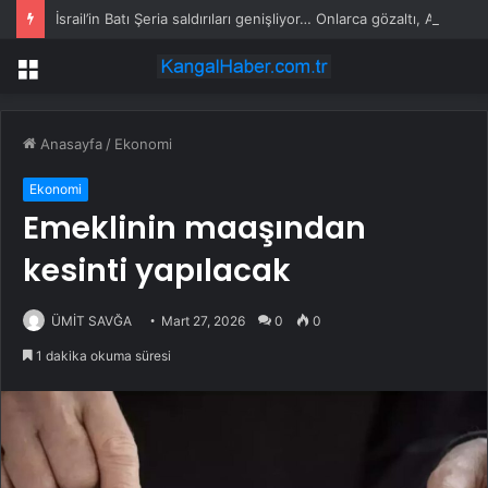
İsrail’in Batı Şeria saldırıları genişliyor… Onlarca gözaltı, AB’den “derin endişe” açıklaması
Menü
Anasayfa
/
Ekonomi
Ekonomi
Emeklinin maaşından
kesinti yapılacak
ÜMİT SAVĞA
Mart 27, 2026
0
0
1 dakika okuma süresi