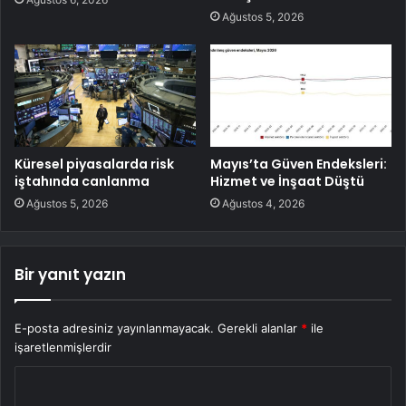
Ağustos 5, 2026
Küresel piyasalarda risk
Mayıs’ta Güven Endeksleri:
iştahında canlanma
Hizmet ve İnşaat Düştü
Ağustos 5, 2026
Ağustos 4, 2026
Bir yanıt yazın
E-posta adresiniz yayınlanmayacak.
Gerekli alanlar
*
ile
işaretlenmişlerdir
Y