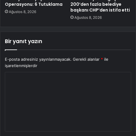
Operasyonu: 6 Tutuklama
200’den fazla belediye
başkanı CHP’den istifa etti
Ağustos 8, 2026
Ağustos 8, 2026
Bir yanıt yazın
E-posta adresiniz yayınlanmayacak.
Gerekli alanlar
*
ile
işaretlenmişlerdir
Y
o
r
u
m
*