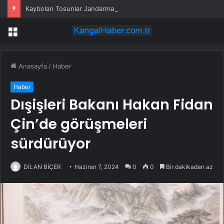
Kaybolan Tosunlar Jandarma Tarafından Bulundu
Menü
Anasayfa
/
Haber
Haber
Dışişleri Bakanı Hakan Fidan
Çin’de görüşmeleri
sürdürüyor
DİLAN BİÇER
Haziran 7, 2024
0
0
Bir dakikadan az