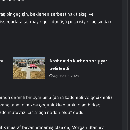
vaş bir geçişin, beklenen serbest nakit akışı ve
hissedarlara sermaye geri dönüşü potansiyeli açısından
te
Araban’da kurban satış yeri
belirlendi
Ağustos 7, 2026
planında önemli bir ayarlama (daha kademeli ve gecikmeli)
kazanç tahminimizde çoğunlukla olumlu olan birkaç
de mütevazı bir artışa neden oldu” dedi.
ifik masraf beyan etmemiş olsa da, Morgan Stanley