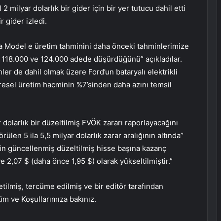
milyar dolarlık bir gider için bir yer tutucu dahil etti
r gider izledi.
nda Model e üretim tahminini daha önceki tahminlerimize
a 118.000 ve 124.000 adede düşürdüğünü” açıkladılar.
enler de dahil olmak üzere Ford’un bataryalı elektrikli
resel üretim hacminin %7’sinden daha azını temsil
r dolarlık bir düzeltilmiş FVÖK zararı raporlayacağını
len 5 ila 5,5 milyar dolarlık zarar aralığının altında”
için güncellenmiş düzeltilmiş hisse başına kazanç
e 2,07 $ (daha önce 1,95 $) olarak yükseltilmiştir.”
tilmiş, tercüme edilmiş ve bir editör tarafından
küm ve Koşullarımıza bakınız.