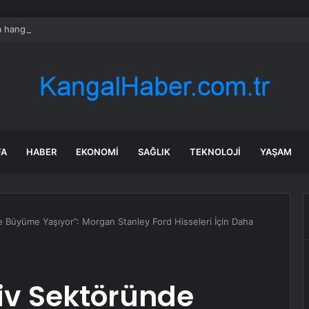
hangi diziler var? 24 Temmuz Asırlık Gece saat kaçta başlıyor?
FA
HABER
EKONOMI
SAĞLIK
TEKNOLOJI
YAŞAM
 Büyüme Yaşıyor”: Morgan Stanley Ford Hisseleri İçin Daha
iv Sektöründe