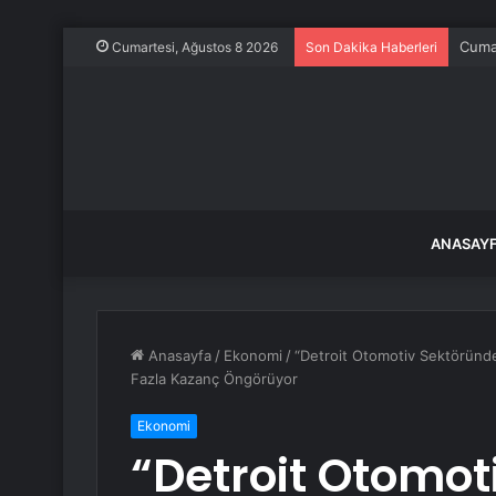
Cuma 
Cumartesi, Ağustos 8 2026
Son Dakika Haberleri
ANASAY
Anasayfa
/
Ekonomi
/
“Detroit Otomotiv Sektöründe
Fazla Kazanç Öngörüyor
Ekonomi
“Detroit Otomot