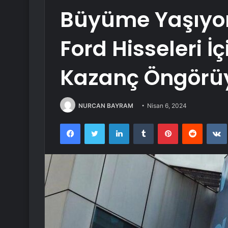
Büyüme Yaşıyor
Ford Hisseleri İ
Kazanç Öngörü
NURCAN BAYRAM
Nisan 6, 2024
Facebook
Twitter
LinkedIn
Tumblr
Pinterest
Reddit