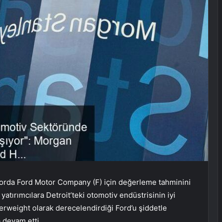
porda Ford Motor Company (F) için değerleme tahminini
atırımcılara Detroit’teki otomotiv endüstrisinin iyi
erweight olarak derecelendirdiği Ford’u şiddetle
a devam etti.