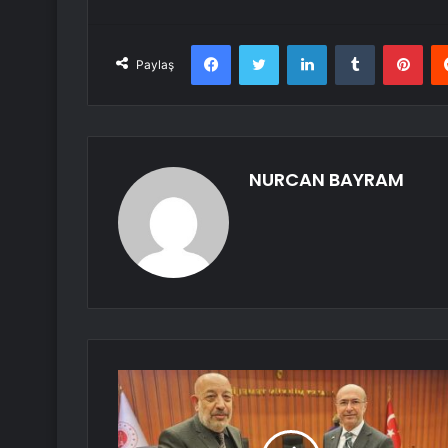
Facebook
Twitter
LinkedIn
Tumblr
Pint
Paylaş
NURCAN BAYRAM