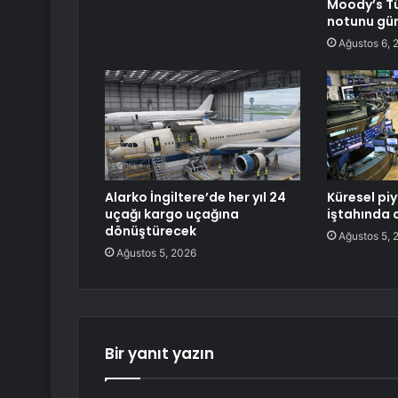
Moody’s Tü
notunu gü
Ağustos 6, 
Alarko İngiltere’de her yıl 24
Küresel pi
uçağı kargo uçağına
iştahında
dönüştürecek
Ağustos 5, 
Ağustos 5, 2026
Bir yanıt yazın