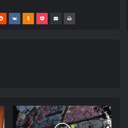
erest
Reddit
VKontakte
Odnoklassniki
Pocket
E-Posta ile paylaş
Yazdır