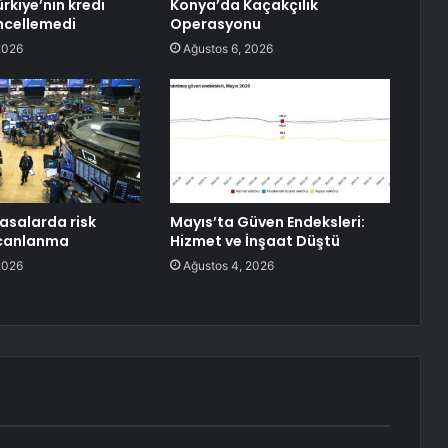
rkiye’nin kredi
Konya’da Kaçakçılık
ncellemedi
Operasyonu
2026
Ağustos 6, 2026
yasalarda risk
Mayıs’ta Güven Endeksleri:
 canlanma
Hizmet ve İnşaat Düştü
2026
Ağustos 4, 2026