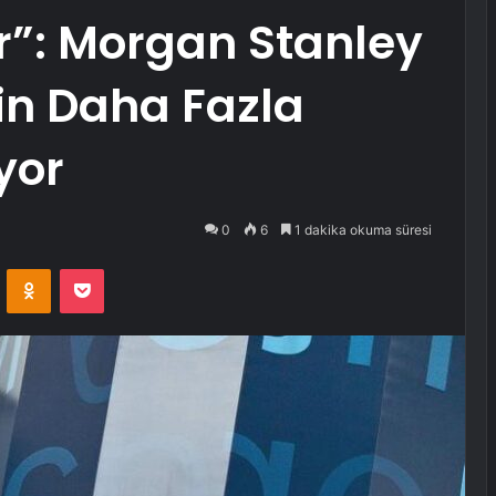
”: Morgan Stanley
çin Daha Fazla
yor
0
6
1 dakika okuma süresi
VKontakte
Odnoklassniki
Pocket