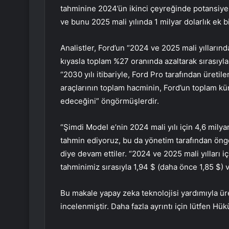
tahminine 2024’ün ikinci çeyreğinde potansiyel 2 
ve bunu 2025 mali yılında 1 milyar dolarlık ek bi
Analistler, Ford’un “2024 ve 2025 mali yılları
kıyasla toplam %27 oranında azaltarak sırasıyl
“2030 yılı itibariyle, Ford Pro tarafından üretil
araçlarının toplam hacminin, Ford’un toplam kü
edeceğini” öngörmüşlerdir.
“Şimdi Model e’nin 2024 mali yılı için 4,6 milya
tahmin ediyoruz, bu da yönetim tarafından öngörü
diye devam ettiler. “2024 ve 2025 mali yılları 
tahminimiz sırasıyla 1,94 $ (daha önce 1,85 $) v
Bu makale yapay zeka teknolojisi yardımıyla üre
incelenmiştir. Daha fazla ayrıntı için lütfen Hü