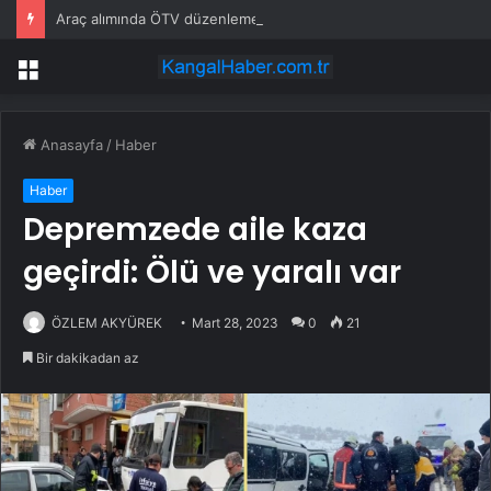
Araç alımında ÖTV düzenlemesi: Vatandaşlar bayilere akın etti
Menü
Anasayfa
/
Haber
Haber
Depremzede aile kaza
geçirdi: Ölü ve yaralı var
ÖZLEM AKYÜREK
Mart 28, 2023
0
21
Bir dakikadan az