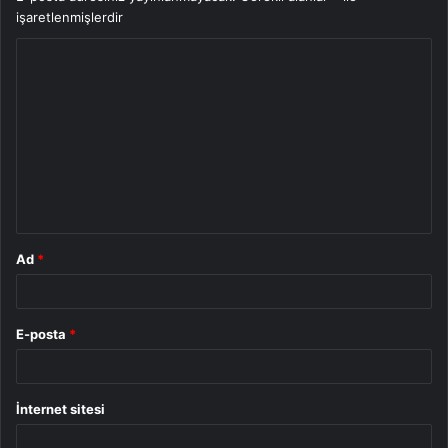
işaretlenmişlerdir
Y
o
r
u
m
*
Ad
*
E-posta
*
İnternet sitesi