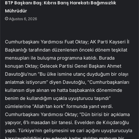
BTP Başkanı Baş: Kıbrıs Barış Harekatı Bağımsızlık
Mührüdür
Ağustos 6, 2026
Cumhurbaşkanı Yardımcısı Fuat Oktay; AK Parti Kayseri İl
Başkanlığı tarafından düzenlenen önceki dönem teşkilat
mensupları ile buluşma programına katıldı. Burada
konuşan Oktay; Gelecek Partisi Genel Başkanı Ahmet
Davutoğlu’nun “Bu ülke ismine utanç duyduğum bir olayı
anlatmak istiyorum” diyen Davutoğlu, “Cumhurbaşkanları
kullansın diye alınan ve hatta başbakanlık dönemimde
benim de kullandığım uçakla uyuşturucu taşındı”
cümlelerine “Allah’tan kork” formunda yanıt verdi.
Cumhurbaşkanı Yardımcısı Oktay; “Dün birisi bir açıklama
yapıyor, 6’lı masadan bir tanesi. Evvelden de Kılıçdaroğlu
yaptı. Türkiye’nin gelişmesini ve cari açığını uyuşturucuyla
karşılayabildiğini sav edecek kadar akıldan mahrum bir