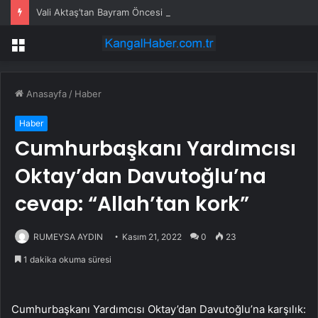
Vali Aktaş’tan Bayram Öncesi Denetim Ziyareti
Menü
Anasayfa
/
Haber
Haber
Cumhurbaşkanı Yardımcısı
Oktay’dan Davutoğlu’na
cevap: “Allah’tan kork”
RUMEYSA AYDIN
Kasım 21, 2022
0
23
1 dakika okuma süresi
Cumhurbaşkanı Yardımcısı Oktay’dan Davutoğlu’na karşılık: