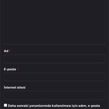
Y
o
r
u
m
*
Ad
*
E-posta
*
İnternet sitesi
Daha sonraki yorumlarımda kullanılması için adım, e-posta