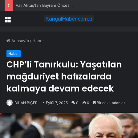
Vali Aktaş’tan Bayram Öncesi Denetim Ziyareti
Menü
Anasayfa
/
Haber
Haber
CHP’li Tanırkulu: Yaşatılan
mağduriyet hafızalarda
kalmaya devam edecek
DİLAN BİÇER
Eylül 7, 2025
0
0
Bir dakikadan az