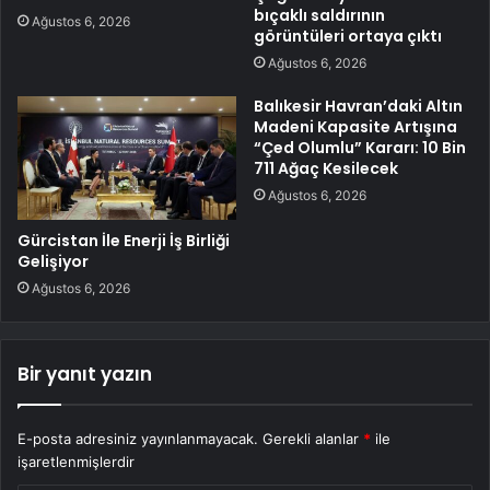
bıçaklı saldırının
Ağustos 6, 2026
görüntüleri ortaya çıktı
Ağustos 6, 2026
Balıkesir Havran’daki Altın
Madeni Kapasite Artışına
“Çed Olumlu” Kararı: 10 Bin
711 Ağaç Kesilecek
Ağustos 6, 2026
Gürcistan İle Enerji İş Birliği
Gelişiyor
Ağustos 6, 2026
Bir yanıt yazın
E-posta adresiniz yayınlanmayacak.
Gerekli alanlar
*
ile
işaretlenmişlerdir