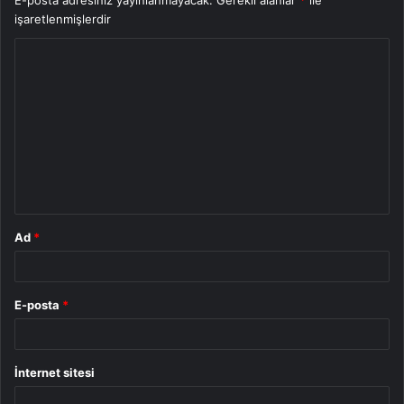
E-posta adresiniz yayınlanmayacak.
Gerekli alanlar
*
ile
işaretlenmişlerdir
Y
o
r
u
m
*
Ad
*
E-posta
*
İnternet sitesi