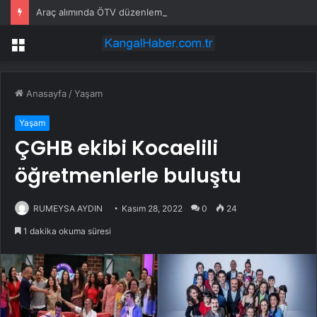
Araç alımında ÖTV düzenlemesi: Vatandaşlar bayilere akın etti
Menü
Anasayfa
/
Yaşam
Yaşam
ÇGHB ekibi Kocaelili
öğretmenlerle buluştu
RUMEYSA AYDIN
Kasım 28, 2022
0
24
1 dakika okuma süresi