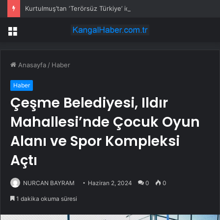
Kurtulmuş’tan ‘Terörsüz Türkiye’ için çerçeve yasa sinyali
Menü
Anasayfa
/
Haber
Haber
Çeşme Belediyesi, Ildır
Mahallesi’nde Çocuk Oyun
Alanı ve Spor Kompleksi
Açtı
NURCAN BAYRAM
Haziran 2, 2024
0
0
1 dakika okuma süresi