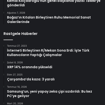
Kemal Kılıçdaroğlu’nun genel başkanlık yazısı TBMM’ye
gönderildi
Ağustos 7, 2026
Boğaz’ın Kıtaları Birleştiren Ruhu Memorial Sanat
Galerilerinde
Rastgele Haberler
Temmuz 27, 2023
İnterneti Birleştiren R/Mekan Sona Erdi: İşte Türk
Kullanıcıların Yaptığı Çalışmalar
Şubat 8, 2026
XRP 14% oranında yükseldi
Ekim 27, 2025
Çarşamba’da kaza: 3 yaralı
Temmuz 16, 2026
Samsung’un, yeni yapay zeka çipi sızdırıldı: Bu kez
PC’ye geliyor
Mart 20, 2026