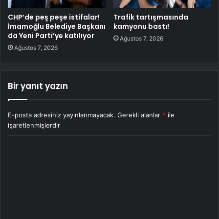
CHP’de peş peşe istifalar!
Trafik tartışmasında
İmamoğlu Belediye Başkanı
kamyonu bastı!
da Yeni Parti’ye katılıyor
Ağustos 7, 2026
Ağustos 7, 2026
Bir yanıt yazın
E-posta adresiniz yayınlanmayacak.
Gerekli alanlar
*
ile
işaretlenmişlerdir
Y
o
r
u
m
*