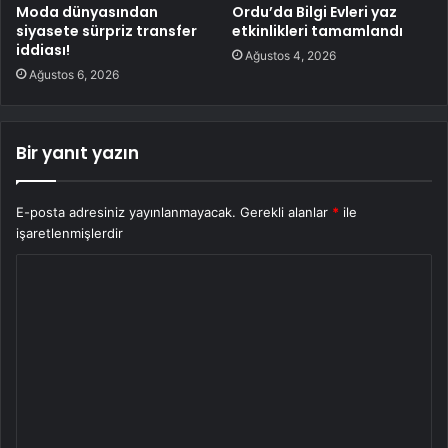
Moda dünyasından
Ordu’da Bilgi Evleri yaz
siyasete sürpriz transfer
etkinlikleri tamamlandı
iddiası!
Ağustos 4, 2026
Ağustos 6, 2026
Bir yanıt yazın
E-posta adresiniz yayınlanmayacak.
Gerekli alanlar
*
ile
işaretlenmişlerdir
Y
o
r
u
m
*