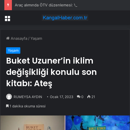
Araç alımında ÖTV düzenlemesi: Vatandaşlar bayilere akın etti
Menü
Anasayfa
/
Yaşam
Yaşam
Buket Uzuner’in iklim
değişikliği konulu son
kitabı: Ateş
RUMEYSA AYDIN
Ocak 17, 2023
0
21
1 dakika okuma süresi