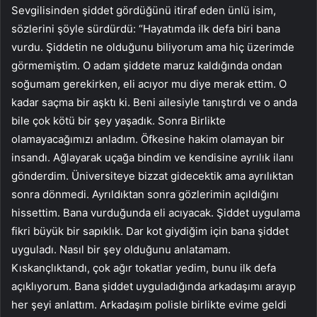
Sevgilisinden şiddet gördüğünü itiraf eden ünlü isim,
sözlerini şöyle sürdürdü: “Hayatımda ilk defa biri bana
vurdu. Şiddetin ne olduğunu biliyorum ama hiç üzerimde
görmemiştim. O adam şiddete maruz kaldığında ondan
soğumam gerekirken, eli acıyor mu diye merak ettim. O
kadar saçma bir aşktı ki. Beni ailesiyle tanıştırdı ve o anda
bile çok kötü bir şey yaşadık. Sonra Birlikte
olamayacağımızı anladım. Öfkesine hakim olamayan bir
insandı. Ağlayarak uçağa bindim ve kendisine ayrılık ilanı
gönderdim. Üniversiteye bizzat gidecektik ama ayrılıktan
sonra dönmedi. Ayrıldıktan sonra gözlerimin açıldığını
hissettim. Bana vurduğunda eli acıyacak. Şiddet uygulama
fikri büyük bir sapıklık. Dar kot giydiğim için bana şiddet
uyguladı. Nasıl bir şey olduğunu anlatamam.
Kıskançlıktandı, çok ağır tokatlar yedim, bunu ilk defa
açıklıyorum. Bana şiddet uyguladığında arkadaşımı arayıp
her şeyi anlattım. Arkadaşım polisle birlikte evime geldi