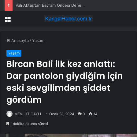
Vali Aktaş’tan Bayram Öncesi Denetim Ziyareti
Menü
Anasayfa
/
Yaşam
Yaşam
Bircan Bali ilk kez anlattı:
Dar pantolon giydiğim için
eski sevgilimden şiddet
gördüm
MEVLÜT ÇAYLI
Ocak 31, 2024
0
14
1 dakika okuma süresi