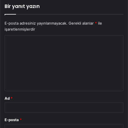
Bir yanıt yazın
E-posta adresiniz yayınlanmayacak.
Gerekli alanlar
*
ile
işaretlenmişlerdir
Y
o
r
u
m
*
Ad
*
E-posta
*