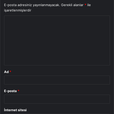
E-posta adresiniz yayınlanmayacak.
Gerekli alanlar
*
ile
işaretlenmişlerdir
Y
o
r
u
m
*
Ad
*
E-posta
*
İnternet sitesi