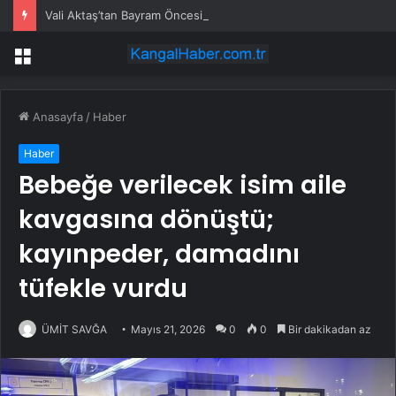
Vali Aktaş’tan Bayram Öncesi Denetim Ziyareti
Menü
Anasayfa
/
Haber
Haber
Bebeğe verilecek isim aile
kavgasına dönüştü;
kayınpeder, damadını
tüfekle vurdu
ÜMİT SAVĞA
Mayıs 21, 2026
0
0
Bir dakikadan az